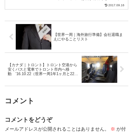
料理が食べられるレストランへ。バルっ
2017.09.16
ぽいところへ。まずは白ワインサーモン
焼き大きいしすごく美味しかった。冷凍
じゃない感じ。やっぱり焼き...
【世界一周｜海外旅行準備】会社退職ま
えにやることリスト
【カナダ｜トロント】トロント空港から
安くバスと電車でトロント市内へ移
動 ’16.10.22（世界一周1年1ヶ月と22日
目）
コメント
コメントをどうぞ
メールアドレスが公開されることはありません。
※
が付