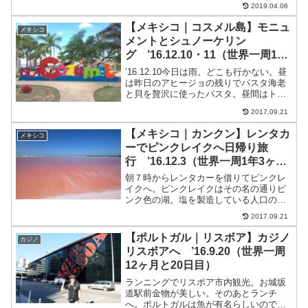
2019.04.06
行機を検索するなら絶対これスカイスキ
ャナーで航空券比較検索いろんな航空会
【メキシコ｜コスメル島】モニュ
メキシコ
社や旅行会...
メントとシュノーケリン
グ ’16.12.10・11（世界一周1年
3ヶ月と10・11日目）
’16.12.10今日は雨。どこも行かない。昼
は昨日のアヒージョの残りでパスタ海老
と貝を贅沢に使ったパスタ。昼間はトラ
ンプで大富豪して過ごす。そして、夕
2017.09.21
飯。ゆいちゃんの得意料理ハンバー
グ’16.12.11今日は大勢チェックインして
【メキシコ｜カンクン】レンタカ
メキシコ
くる。スペ...
ーでピンクレイクへ日帰り旅
行 ’16.12.3（世界一周1年3ヶ月
と3日目）
朝７時からレンタカーを借りてピンクレ
イクへ。ピンクレイクはその名の通りピ
ンク色の湖。塩を製造している人口の湖
というか塩田。レンタカーを借りて、出
2017.09.21
発。メンバーが７人だったこともあり。
前日に予約した。借りたのはロサスシエ
【ポルトガル｜リスボア】カジノ
カジノ
テから歩いて10分くらい...
リスボアへ ’16.9.20（世界一周
12ヶ月と20日目）
ランニングでリスボア市内観光。お城坂
道駅前金物が美しい。そのあとランチ
へ。ポルトガルは魚が有名らしいので魚