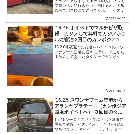
チェックアウトしてホテルの人にバスで
プロンペンに行きたいと告げるとホテル
の車でバス停まで送ってくれた。バス停
まではそんなに遠くなかった。バスの休
2019.04.06
憩所Tanongと言う食堂なのかな？バスに
乗れる場所。プロンペン行きもホーチミ
’16.2.6 ポイペトでマルチビザ取
カジノ
ン行きのバスも止ま...
得 カジノして無料でカジノホテ
ルに宿泊 2回目のカンボジア１日
目（世界一周5ヶ月と6日目）
16.2.6昨夜遅くに友達をバンコクのスワ
ンナプーム空港に迎えに行く。そこから
手配のしてあったタクシーでカンボジア
国境のポイペトを目指す。タクシーでポ
イペト国境寝ている間にたった３時間で
国境アランヤプラテートに着いた。国境
の有料トイレを使用...
2019.04.06
’16.2.5 スワンナプーム空港から
カジノ
アランヤプラテート（カンボジア
国境ポイペトへ） ３回目のタイ3
日目（世界一周5ヶ月と5日目）
16.2.5シーロムエリアでぶらぶら朝食に
屋台で煮豚ライス。45バーツ。帰りにい
つものカフェ ネイバーへラテとチョコブ
ラウニーを買って帰る。105バーツ安い飛