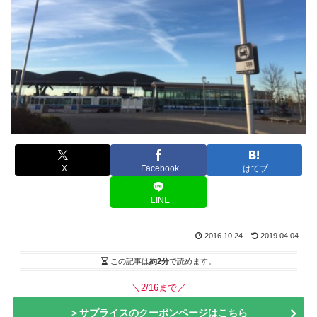
X
Facebook
はてブ
LINE
2016.10.24
2019.04.04
この記事は
約2分
で読めます。
＼2/16まで／
＞サプライスのクーポンページはこちら