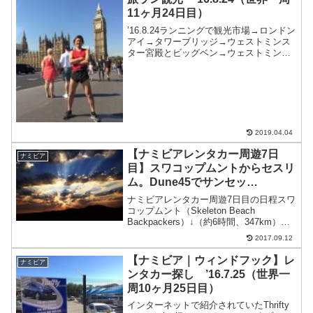
11ヶ月24日目）
’16.8.24ランニングで観光市場→ロンドン
アイ→タワーブリッジ→ウェストミンス
ター宮殿とビッグベン→ウェストミンス
ター大寺院→バッキンガム宮殿市場途中
で見つけた市場へおいしそうなものがな
らんでいる。クロワッサンを一つ買う。
２ポンド（27...
2019.04.04
【ナミビアレンタカー周遊7日
ナミビア
目】スワコップムントからセスリ
ム。Dune45でサンセッ
ト ’16.8.2（世界一周11ヶ月2日
ナミビアレンタカー周遊7日目の日程スワ
目）
コップムント（Skeleton Beach
Backpackers）↓（約6時間、347km）途
中、道悪い。セスリム（Sesriem
2017.09.12
Campsiteチェックイン）↓（約40分、
45km）Dune45（...
【ナミビア｜ウィンドフック】レ
ナミビア
ンタカー探し ’16.7.25（世界一
周10ヶ月25日目）
インターネットで紹介されていたThrifty