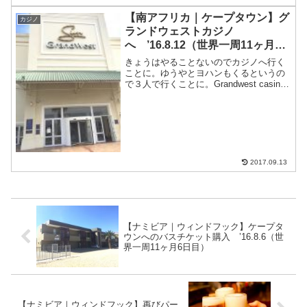
コップムント（Skeleton Beach
Backpackersのドミ...
【南アフリカ｜ケープタウン】グ
カジノ
ランドウェストカジノ
へ ’16.8.12（世界一周11ヶ月12
日目）
きょうはやることないのでカジノへ行く
ことに。ゆうやとヨハンもくるというの
で３人で行くことに。Grandwest casino
はかなり離れた場所にあり、タクシーで
行くしかない。僕はUber使って行きまし
た。片道150ランド前後。往復でひとり
1...
2017.09.13
【ナミビア｜ウィンドフック】ケープタ
ウンへのバスチケット購入 ’16.8.6（世
界一周11ヶ月6日目）
【ナミビア｜ウィンドフック】再びパー