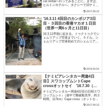
car rentalへ行ってみることに。まずは、
ヒルトンホテルへ。タクシーで10ナミビ
アドル（約70円）Thrifty car rentalはもう
2017.09.12
なくなったとのこと。ウインドフックで
レンタカー探...
’16.3.11 4回目のカンボジア3日
カジノ
目・３回目の香港マカオ１日目
（世界一周6ヶ月と11日目）
16.3.11早朝に起きる。トゥクトゥクでシ
ェムリアップ空港までいく。５ドル。シ
ェムリアップ空港初めてのシェムリアッ
プ空港。簡素だけど、立派な建物。朝食
食べてないので空港のバーガーキングで
食べる。７ドル。ひさしぶりに食べたら
めちゃくちゃうま...
2019.04.04
【ナミビアレンタカー周遊4日
ナミビア
目】スワコップムントCape
crossオットセイ ’16.7.30（世
界一周10ヶ月30日目）
ナミビアレンタカー周遊4日目の日程スワ
コップムント↓（途中で難破船見学、約２
時間、117km）Cape cross（オットセイ
のコロニー）↓（約２時間、117km）スワ
2017.09.12