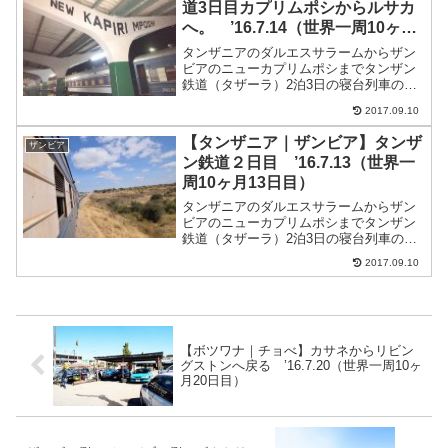
道3日目カプリムポシからルサカ
へ。 ’16.7.14（世界一周10ヶ月
14日目）
タンザニアのダルエスサラームからザン
ビアのニューカプリムポシまでタンザン
鉄道（タザーラ）2泊3日の寝台列車の旅3
日目今日からすべてクワチャ払い。両替
2017.09.10
は国境で両替屋が来ていた。朝食20クワ
チャ昼はチキン25クワチャタンザン鉄道
【タンザニア｜ザンビア】タンザ
ザンビア
終着駅ニューカプ...
ン鉄道２日目 ’16.7.13（世界一
周10ヶ月13日目）
タンザニアのダルエスサラームからザン
ビアのニューカプリムポシまでタンザン
鉄道（タザーラ）2泊3日の寝台列車の旅
朝食3,500シリング（約175円）昼食ビー
2017.09.10
フ4,500シリング（約225円）こんな景色
がずっと続く。安い飛行機を検索するな
ら絶対...
【ボツワナ｜チョべ】カサネからリビン
グストンへ戻る ’16.7.20（世界一周10ヶ
月20日目）