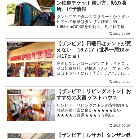
ン鉄道チケット買い方、駅の場
所、ビザ情報
タンザニアのダルエスサラームからザン
ビアへの移動はタンザン鉄道！約
1,860kmの距離を48時間、丸２日で移動
します。寝台列車なので結構快適。タン
2017.09.09
ザン鉄道列車詳細タンザン鉄道タンザニ
ア出発火曜日と金曜日火曜日は古いタイ
【ザンビア】日曜日はテントが買
ザンビア
プの鈍行電源なし金曜日...
えない ’16.7.17（世界一周10ヶ
月17日目）
宿泊していたゴールデンストライドロッ
ジは朝食無料。結構きちんとしてる。今
日はボツワナに行く予定。ボツワナは宿
が高いからテントを買ってキャンプする
2017.09.11
ことに。タクシーでショッピングモール
へ12.5クワチャ（約125円）まずは、スー
【ザンビア｜リビングストン】お
ザンビア
パーへ。結構キャ...
すすめの安宿 ゲストハウス
ザンビア リビングストンの安宿紹介５
段階評価非常に良い★★★★★良い
★★★★☆普通★★★☆☆悪い
★★☆☆☆非常に悪い★☆☆☆☆ゴール
デンストライズロッジGolden Strides
2017.09.10
Lodgeゴールデンストライズロッジ
【ザンビア｜ルサカ】タンザン鉄
Golden Stri...
ザンビア