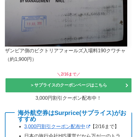
ザンビア側のビクトリアフォールズ入場料190クワチャ
（約1,900円）
＼2/16まで／
＞サプライスのクーポンページはこちら
3,000円割引クーポン配布中！
海外航空券はSurprice(サプライス)がお
すすめ
3,000円割引クーポン配布中
【2/16まで】
日本の旅行会社HIS運営だから万が一のトラ