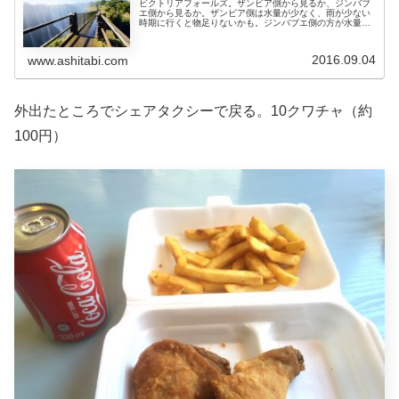
ビクトリアフォールズ。ザンビア側から見るか、ジンバブ
エ側から見るか。ザンビア側は水量が少なく、雨が少ない
時期に行くと物足りないかも。ジンバブエ側の方が水量豊
富でフォトジェニックらしい。満月の２日前から満月次の
日までの４日間は夜間も特別オープ...
2016.09.04
www.ashitabi.com
外出たところでシェアタクシーで戻る。10クワチャ（約
100円）