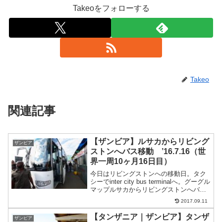
Takeoをフォローする
Takeo
関連記事
【ザンビア】ルサカからリビング
ザンビア
ストンへバス移動 ’16.7.16（世
界一周10ヶ月16日目）
今日はリビングストンへの移動日。タク
シーでinter city bus terminalへ。グーグル
マップルサカからリビングストンへバス
移動タクシーがおすすめしてくれたマザ
2017.09.11
ンドゥ ファミリーバス（Mazhandu
Family Bus）へ行...
【タンザニア｜ザンビア】タンザ
ザンビア