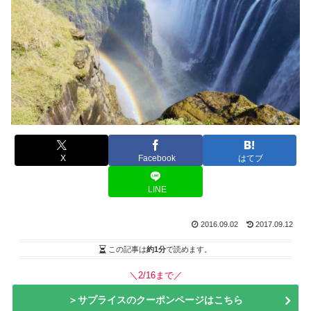
X
Facebook
はてブ
LINE
2016.09.02
2017.09.12
この記事は
約1分
で読めます。
＼2/16まで／
＞サプライスのクーポンページはこちら