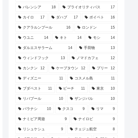
バレンシア
18
プライオリティパス
17
カイロ
17
ダハブ
17
ポイペト
16
クアラルンプール
16
ロンドン
15
ウユニ
14
キト
14
モシ
14
ダルエスサラーム
14
手荷物
13
ウィンドフック
13
ノマドカフェ
12
カンクン
12
ケープタウン
12
プリー
12
ディズニー
11
コスメル島
11
ブダペスト
11
ビーチ
11
東京
10
リバプール
10
ザンジバル
10
バラナシ
10
クスコ
9
リマ
9
ナミビア周遊
9
ナイロビ
9
リシュケシュ
9
チェジュ航空
8