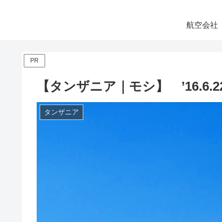
航空会社
PR
【タンザニア｜モシ】 ’16.6.
タンザニア