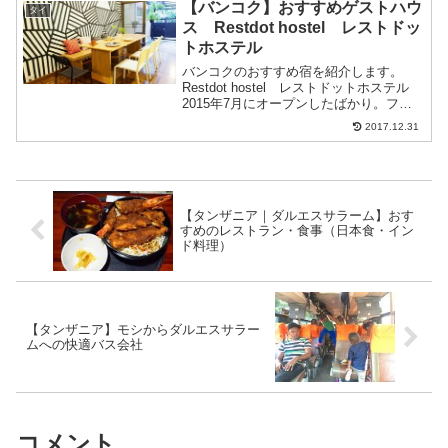
【バンコク】おすすめゲストハウ
タイ
ス Restdot hostel レストドッ
トホステル
バンコクのおすすめ宿を紹介します。
Restdot hostel レストドットホステル
2015年7月にオープンしたばかり。フレ
ンドリーな二人のオーナーを中心にゲス
2017.12.31
トみんなが仲良くなれる、そんなゲスト
ハウス。外へ飲みに誘われたり、ロビー
でみんな...
【タンザニア｜ダルエスサラーム】おす
すめのレストラン・食事（日本食・イン
ド料理）
【タンザニア】モシからダルエスサラー
ムへの快適バス会社
コメント