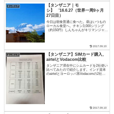
く泊まっている安宿「Hostal Florencia」
【タンザニア｜モ
タンザニア
料金：...
シ】 ’16.6.27（世界一周9ヶ月
27日目）
今日は朝食普通に食べた。昼はいつもの
ローカル食堂へ。チキン3,000シリング
（約150円）しんちゃんがキリマンジャロ
登山から帰ってきた。夜は、中華を食べ
に行く。The coffee shopビーフ野菜炒め
とライス10,000シリング（約50...
2017.09.10
【タンザニア】SIMカード購入、
タンザニア
airtelとVodacom比較
タンザニア滞在中にシムカードを2社使い
比べてみたので紹介します。インド資本
のairtelとヨーロッパ系Vodacomの2社。
タンザニアのシムカードとインターネッ
トキャリアの違いairtelとVodacom使って
みた。Vodafoneは4G（...
2017.09.10