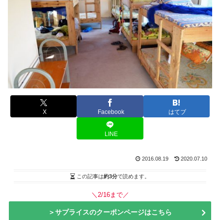
X
Facebook
はてブ
LINE
2016.08.19
2020.07.10
この記事は
約3分
で読めます。
＼2/16まで／
＞サプライスのクーポンページはこちら