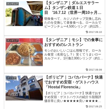
【タンザニア｜ダルエスサラー
タンザニア
ム】タンザン鉄道１日
目 ’16.7.12（世界一周10ヶ月12
日目）
朝食食べて、カジノのチップ交換し忘れ
たのを交換して昼食食べる。ローカルで
ビーフシチュー4,500シリング（約125
円）Uberでタザーラ駅へ6,000シリングひ
2017.09.10
とり1,500シリング（約75円）タンザン鉄
道ダルエスサラーム駅待合室ファース
【タンザニア｜モシ】での食事に
タンザニア
ト...
おすすめのレストラン
モシのおいしいごはん情報です。ローカ
ル食堂（名前なし？）安くてうまいロー
カルフード。1食2,000シリング（約100
円）からとお得。お昼はほぼここで食べ
てた。メニューはチキンかビーフかフィ
ッシュビーフ2,000シリングチキンとフィ
2017.09.09
ッシュが...
【ボリビア｜コパカバーナ】快適
ボリビア
でおすすめ安宿・ゲストハウス
「Hostal Florencia」
【ボリビア｜コパカバーナ】快適でおす
すめ安宿・ゲストハウスの紹介５段階評
価非常に良い★★★★★良い★★★★☆
普通★★★☆☆悪い★★☆☆☆非常に悪
2017.09.25
い★☆☆☆☆コパカバーナで日本人も多