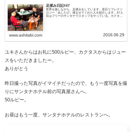
足揉み日記#47
世界を旅しながら、足揉みをしています。若石リフレクソ
ロジー「あしたび」揉ませてくれた人を紹介します。47人
目はプリーのサンタナでスタッフをやっている。カクタス
ちゃん。スポンサーリンク// 見かけの可愛さとは裏腹
に・・・いろいろ聞かせてもらい...
2016.06.29
www.ashitabi.com
ユキさんからはお礼に500ルピー、カクタスからはジュー
スをいただきましたー。
ありがとう
昨日撮った写真がイマイチだったので、もう一度写真を撮
りにサンタナホテル前の写真屋さんへ。
50ルピー。
お昼はもう一度、サンタナホテルのレストランへ。