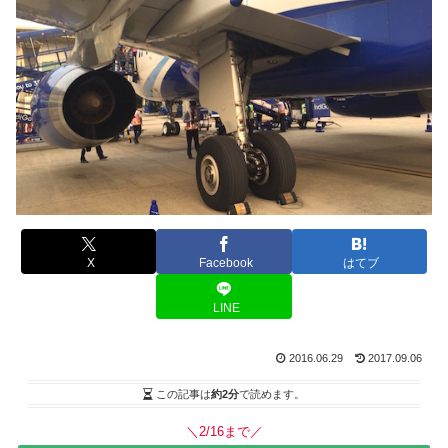
X
Facebook
はてブ
LINE
2016.06.29
2017.09.06
この記事は
約2分
で読めます。
＼2/16まで／