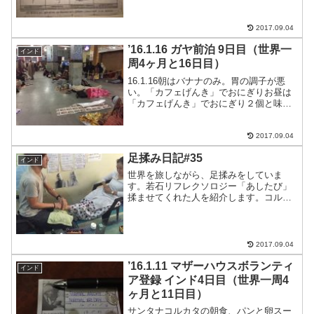
2017.09.04
’16.1.16 ガヤ前泊 9日目（世界一
インド
周4ヶ月と16日目）
16.1.16朝はバナナのみ。胃の調子が悪
い。「カフェげんき」でおにぎりお昼は
「カフェげんき」でおにぎり２個と味噌
汁。190ルピーだったけど、昨日の足揉み
があったから100ルピーに値引きしてもら
った。これからブッタガヤを離れること
2017.09.04
を吉本さん...
足揉み日記#35
インド
世界を旅しながら、足揉みをしていま
す。若石リフレクソロジー「あしたび」
揉ませてくれた人を紹介します。コルカ
タ在住の女性の方。インドの方と結婚さ
れてイスラム教に改宗したそうです。い
ろんなこっちのお話聞かせてもらいまし
た。ありがとうございました...
2017.09.04
’16.1.11 マザーハウスボランティ
インド
ア登録 インド4日目（世界一周4
ヶ月と11日目）
サンタナコルカタの朝食、パンと卵スー