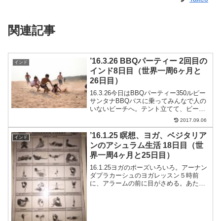
関連記事
’16.3.26 BBQパーティー 2回目の
インド
インド8日目（世界一周6ヶ月と
26日目）
16.3.26今日はBBQパーティー350ルピー
サンタナBBQバスに乗ってみんなで人の
いないビーチへ。テント立てて、ビール
で乾杯。サーフボードがあったのでサー
2017.09.06
フィンをしてみる。ショートボードだか
らか全然立てない。波はいい感じ。スポ
’16.1.25 瞑想、ヨガ、ベジタリア
インド
ンサーリン...
ンのアシュラム生活 18日目（世
界一周4ヶ月と25日目）
16.1.25ヨガのポーズいろいろ。アーナン
ダプラカーシュのヨガレッスン５時前
に、アラームの前に目がさめる。あたり
は風が強く寒い。天気予報では最低気温
が４度だった。寒いわけだ。５時から瞑
想の時間だがこれは自由参加。ヨガホー
ルを覗いたが誰もい...