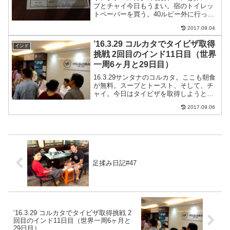
プとチャイ今日もうまい。宿のトイレッ
トペーパーを買う。40ルピー外に行って
フルーツ屋でバナナ５本15ルピーで買
2017.09.04
う。そのあと、スーパーマーケットmore
に行きジュースとお菓子を買い出し104ル
’16.3.29 コルカタでタイビザ取得
インド
ピー米が安い。...
挑戦 2回目のインド11日目（世界
一周6ヶ月と29日目）
16.3.29サンタナのコルカタ。ここも朝食
が無料。スープとトースト、そして、チ
ャイ。今日はタイビザを取得しようとタ
イ領事館へ。時間もないのでタクシー
2017.09.06
で。80ルピー。タイ領事館に行ってビザ
を取りたいって伝えたらビザはここじゃ
ないって言われる...
足揉み日記#47
’16.3.29 コルカタでタイビザ取得挑戦 2
回目のインド11日目（世界一周6ヶ月と
29日目）