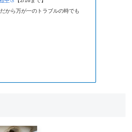
配布中
【2/16まで】
営だから万が一のトラブルの時でも