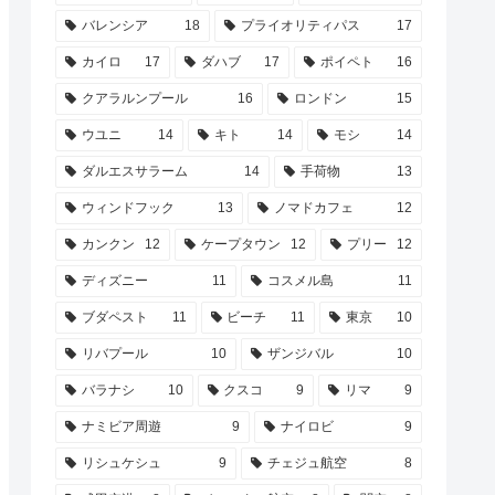
バレンシア
18
プライオリティパス
17
カイロ
17
ダハブ
17
ポイペト
16
クアラルンプール
16
ロンドン
15
ウユニ
14
キト
14
モシ
14
ダルエスサラーム
14
手荷物
13
ウィンドフック
13
ノマドカフェ
12
カンクン
12
ケープタウン
12
プリー
12
ディズニー
11
コスメル島
11
ブダペスト
11
ビーチ
11
東京
10
リバプール
10
ザンジバル
10
バラナシ
10
クスコ
9
リマ
9
ナミビア周遊
9
ナイロビ
9
リシュケシュ
9
チェジュ航空
8