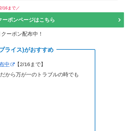
2/16まで／
クーポンページはこちら
割引クーポン配布中！
(サプライス)がおすすめ
配布中
【2/16まで】
営だから万が一のトラブルの時でも