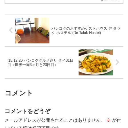
るって騒いでいた。水かけられるのを恐
れてタクシーで今日の宿Restdot hostel
へ。...
バンコクのおすすめゲストハウス デ タラ
ク ホステル (De Talak Hostel)
’15.12.20 バンコクグルメ巡り タイ31日
目（世界一周3ヶ月と20日目）
コメント
コメントをどうぞ
メールアドレスが公開されることはありません。
※
が付