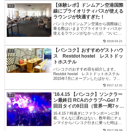
ェもたくさんあるんです。チェンマイは
【体験レポ】ドンムアン空港国際
タイ
物価も安いし、ノマ...
線にプライオリティパスが使える
ラウンジが快適すぎた！
バンコクのドンムアン空港から国際線に
乗る際はいままでプライオリティパスが
使えるラウンジがなかったが、ついに
2017年からドンムアン空港の国際線にも
2019.03.21
プライオリティパスが使えるラウンジが
オープンしました！5/25に実際にラウン
【バンコク】おすすめゲストハウ
タイ
ジに行ってきたので...
ス Restdot hostel レストドッ
トホステル
バンコクのおすすめ宿を紹介します。
Restdot hostel レストドットホステル
2015年7月にオープンしたばかり。フレ
ンドリーな二人のオーナーを中心にゲス
2017.12.31
トみんなが仲良くなれる、そんなゲスト
ハウス。外へ飲みに誘われたり、ロビー
’16.4.15 【バンコク】ソンクラー
タイ
でみんな...
ン最終日 RCAのクラブへGo!７
回目タイの9日目（世界一周7ヶ月
と15日目）
16.4.15７時過ぎにファランポーンに到
着。そんなに遅れはない。数年前にチェ
ンマイからバンコク行きに乗った時は４
時間くらい遅れて、フライトに乗り遅れ
2017.09.06