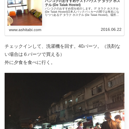
バンコクのおすすめゲストハウス デ タラク ホス
テル (De Talak Hostel)
バンコクのおすすめ宿を紹介します。デ タラク ホステル
(De Talak Hostel)日本人バックパッカーの間では有名にな
りつつあるデ タラク ホステル (De Talak Hostel)。場所は
MRT、クイーンシキット駅から５分程度、...
2016.06.22
www.ashitabi.com
チェックインして、洗濯機を回す。40バーツ。（洗剤な
い場合は６バーツで買える）
外に夕食を食べに行く。