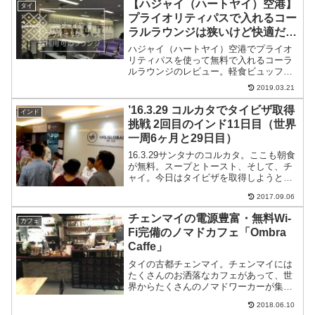
【ハジャイ（ハートヤイ）空港】
タイ
プライオリティパスで入れるコー
ラルラウンジは狭いけど快適だっ
た
ハジャイ（ハートヤイ）空港でプライオ
リティパスを使って無料で入れるコーラ
ルラウンジのレビュー。軽食ビュッフ
ェ・ビール有り。ペットボトルのミネラ
2019.03.21
ルウォーター有り。wi-fi・電源も有り。
’16.3.29 コルカタでタイビザ取得
インド
挑戦 2回目のインド11日目（世界
一周6ヶ月と29日目）
16.3.29サンタナのコルカタ。ここも朝食
が無料。スープとトースト、そして、チ
ャイ。今日はタイビザを取得しようとタ
イ領事館へ。時間もないのでタクシー
2017.09.06
で。80ルピー。タイ領事館に行ってビザ
を取りたいって伝えたらビザはここじゃ
チェンマイの電源豊富・無料Wi-
カフェ
ないって言われる...
Fi完備のノマドカフェ「Ombra
Caffe」
タイの古都チェンマイ。チェンマイには
たくさんのお洒落なカフェがあって、世
界からたくさんのノマドワーカーが集ま
っています。チェンマイのカフェのほと
2018.06.10
んどが高速Wi-Fi付き！電源も使えるカフ