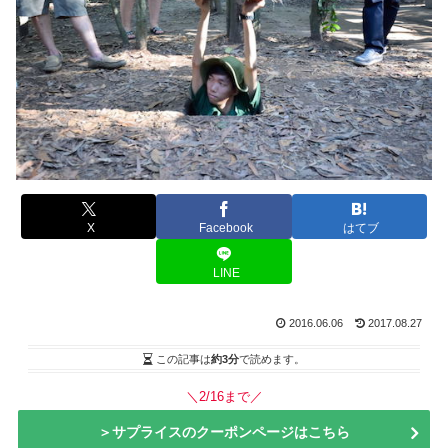
X
Facebook
はてブ
LINE
2016.06.06
2017.08.27
この記事は
約3分
で読めます。
＼2/16まで／
＞サプライスのクーポンページはこちら