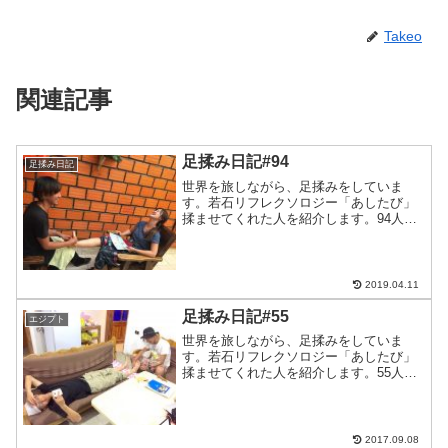
Takeo
関連記事
足揉み日記#94
足揉み日記
世界を旅しながら、足揉みをしていま
す。若石リフレクソロジー「あしたび」
揉ませてくれた人を紹介します。94人目
はまえちゃん今回ウユニ塩湖ツアーで一
緒になって初めまして。その前に揉ませ
てもらったワッキーと友達で二人して人
気旅ブロガーさんですよ。...
2019.04.11
足揉み日記#55
エジプト
世界を旅しながら、足揉みをしていま
す。若石リフレクソロジー「あしたび」
揉ませてくれた人を紹介します。55人目
はダハブのディープブルーで会った中国
人のジョさん！国連の元職員らしく、い
ろんなところへ行ってました。マイ包丁
を持っていて、シェア飯の...
2017.09.08