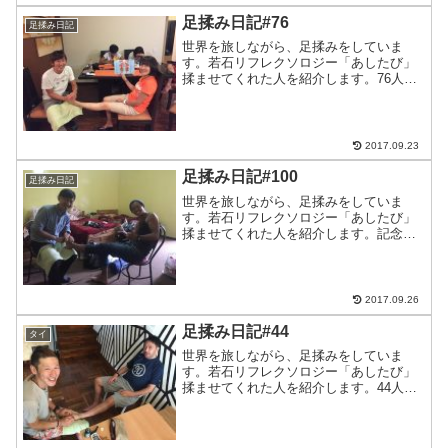
足揉み日記#76
足揉み日記
世界を旅しながら、足揉みをしていま
す。若石リフレクソロジー「あしたび」
揉ませてくれた人を紹介します。76人目
はかおりさん！キトでの年越しメンバ
ー！かおりさん、ありがとうございまし
た。このブログをよんでいる方へ。旅先
で出会ったら是非足を揉ませ...
2017.09.23
足揉み日記#100
足揉み日記
世界を旅しながら、足揉みをしていま
す。若石リフレクソロジー「あしたび」
揉ませてくれた人を紹介します。記念す
べき100人目はなお君！学生で世界を回っ
てるなお君はコスメル島で最初会った！
なお君、ビールありがとう！2017.2.6に
帰国します。日...
2017.09.26
足揉み日記#44
タイ
世界を旅しながら、足揉みをしていま
す。若石リフレクソロジー「あしたび」
揉ませてくれた人を紹介します。44人目
はインドネシア、バリ島から旅行に来て
いて、バンコクのゲストハウスで出会っ
た。アンクルジミー!スポンサーリンク //