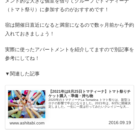
メント的な大きな個室を借りてグループでトマティーナ
（トマト祭り）に参加するのがおすすめです！
宿は開催日直近になると満室になるので数ヶ月前から予約
入れておきましょう！
実際に使ったアパートメントを紹介してますので別記事を
参考にしてね！
▼関連した記事
【2021年は8月25日トマティーナ】トマト祭りチ
ケット購入・準備・持ち物
2020年のトマティーナLa Tomatina トマト祭りは、新型コ
ロナの影響で中止になりました。2021年は、8/25に開催決
定しました。一生に一度は行ってみたいクレイジーな大人
のトマト投げ祭り、トマティーナ！今年行ってみる予定な
ら、いま...
2016.09.19
www.ashitabi.com