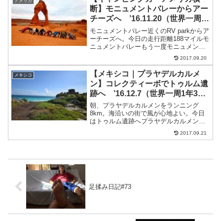
アメリカ
くなってきて、道長...
断】モニュメントバレーからアー
チーズへ ’16.11.20（世界一周1
年2ヶ月と20日目）
モニュメントバレー近くのRV parkからア
ーチーズへ。今日の走行距離188マイルモ
ニュメントバレーもう一度モニュメント
バレー近くで撮影大会ここはフォレスト
2017.09.20
ガンプで主人公が走るのを諦めた場所。
座って逆立ち3点倒立ジャンプ西君のジャ
【メキシコ｜プラヤデルカルメ
メキシコ
ンプアーチ...
ン】コレクティーボでトゥルム遺
跡へ ’16.12.7（世界一周1年3ヶ
月と7日目）
朝、プラヤデルカルメンをランニング
8km。海沿いの街で風が心地よい。今日
はトゥルム遺跡へプラヤデルカルメンか
らトゥルムへ移動トゥルム遺跡へはコレ
2017.09.21
クティーボで行ける。コレクティーボ乗
り場グーグルマップコレクティーボは45
ペソで行ける。乗る際に...
足揉み日記#73