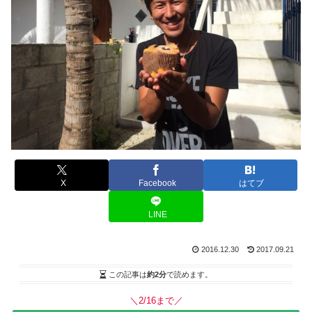
X
Facebook
はてブ
LINE
2016.12.30
2017.09.21
この記事は
約2分
で読めます。
＼2/16まで／