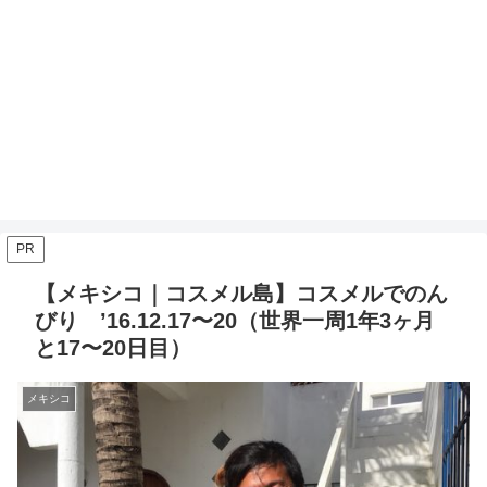
PR
【メキシコ｜コスメル島】コスメルでのん
びり ’16.12.17〜20（世界一周1年3ヶ月
と17〜20日目）
メキシコ