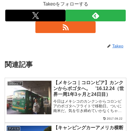
Takeoをフォローする
Takeo
関連記事
【メキシコ｜コロンビア】カンク
コロンビア
ンからボゴタへ。 ’16.12.24（世
界一周1年3ヶ月と24日目）
今日はメキシコのカンクンからコロンビ
アのボゴタへフライトで移動日。ついに
南米だ。気を引き締めていかなくちゃ。
でも、のぶと二人だからちょっと心強
2017.09.22
い。カンクン市内からカンクン空港へま
ずはチェックアウトして、バスターミナ
【キャンピングカーアメリカ横断
アメリカ
ルへ。ADOのバスで空港ま...