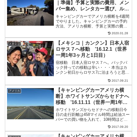
｜準備】予算と実際の費用、メン
バー集め、レンタカー選び、ルー
トと走行距離まとめ
キャンピングカーでアメリカ横断を4週間
でやりました。キャンピングカーの予約
方法、アメリカ横断、予算と実際の費
用、ルート、メンバー集め、横断期間を
2020.01.28
まとめました。これを見ればアメリカ横
断準備は完璧です。
【メキシコ｜カンクン】日本人宿
メキシコ
ロサス７へ移動 ’16.12.1（世界
一周1年3ヶ月と1日目）
宿移動 日本人宿ロサス７へ。バックパ
ック持っての移動は辛い・・・本当はカ
ンクン初日からロサス7に泊まろうと思っ
ていたのに・・・ノブのメールがいつも
2017.09.21
使っているの違うメアド使っていて返信
来てたのに気づいていなかった・・・(笑)
【キャンピングカーアメリカ横
アメリカ
予約取れていたのに...
断】ホワイトサンズからセドナへ
移動 ’16.11.11（世界一周1年2
ヶ月と11日目）
ホワイトサンズからセドナへの移動日今
日の走行距離は458マイル時間は給油スー
パーでの買い物を入れて、10時間ほどか
かりました。朝一の西くんいつも眠い、
2017.09.20
はっつテンション高めのノブの真面目な
顔（貴重）この辺りから車の通りは少な
【キャンピングカーアメリカ横