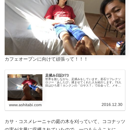
カフェオープンに向けて頑張って！！！
足揉み日記#73
世界を旅しながら、足揉みをしています。若石リフレクソ
ロジー「あしたび」揉ませてくれた人を紹介します。73人
目はひろ君！カンクンの「ロサス７」で出会って、メキシ
コのコスメル島の日本人宿「カサ・コスメレーニャ」で再
会！世界のカフェを回って、日本...
2016.12.30
www.ashitabi.com
カサ・コスメレーニャの庭の木を刈っていて、ココナッツ
の実が大量に収穫されていたので、一つもらうことに。