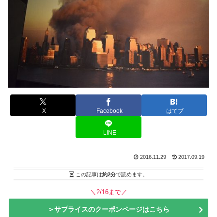
X
Facebook
はてブ
LINE
2016.11.29
2017.09.19
この記事は
約2分
で読めます。
＼2/16まで／
＞サプライスのクーポンページはこちら