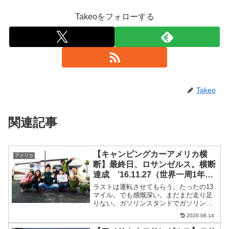
Takeoをフォローする
Takeo
関連記事
【キャンピングカーアメリカ横
アメリカ
断】最終日、ロサンゼルス。横断
達成 ’16.11.27（世界一周1年2
ヶ月と27日目）
ラストは運転させてもらう。たったの13
マイル。でも感慨深い。まだまだ走り足
りない。ガソリンスタンドでガソリンを
満タンにしてついでに中をきれいに掃き
2020.06.14
掃除。。。そして、返却場所のエルモン
テ社に到着。到着して、気づく。ん？お