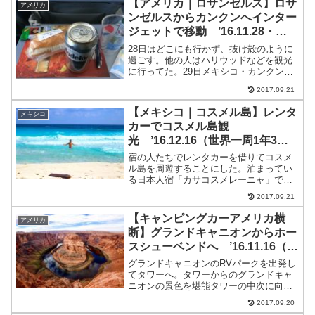
【アメリカ｜ロサンゼルス】ロサ
アメリカ
れの靴知らなーい？？？...
ンゼルスからカンクンへインター
ジェットで移動 ’16.11.28・
29（世界一周1年2ヶ月と28・29
28日はどこにも行かず、抜け殻のように
日目）
過ごす。他の人はハリウッドなどを観光
に行ってた。29日メキシコ・カンクンへ
の移動日ロサンゼルス国際空港へ地下鉄
2017.09.21
で行く方法ロサンゼルス国際空港まで地
下鉄で安く行けるのをネットで調べた。
【メキシコ｜コスメル島】レンタ
メキシコ
地下鉄でアビエーショ...
カーでコスメル島観
光 ’16.12.16（世界一周1年3ヶ
月と16日目）
宿の人たちでレンタカーを借りてコスメ
ル島を周遊することにした。泊まってい
る日本人宿「カサコスメレーニャ」でレ
ンタカーを手配してもらう。一番安い会
2017.09.21
社でエアコンなしのオープンカー？で45
ドル。保険は最低限しかついていないの
【キャンピングカーアメリカ横
アメリカ
でフルカバーを追加して...
断】グランドキャニオンからホー
スシューベンドへ ’16.11.16（世
界一周1年2ヶ月と16日目）
グランドキャニオンのRVパークを出発し
てタワーへ。タワーからのグランドキャ
ニオンの景色を堪能タワーの中次に向か
ったのはキャメロン。ここは西くんが初
2017.09.20
めてアメリカに来た時、僕のバックパッ