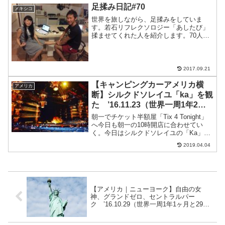
クを借りていったそのお礼にここでお土
足揉み日記#70
メキシコ
産を買ってくれた場所だ...
世界を旅しながら、足揉みをしていま
す。若石リフレクソロジー「あしたび」
揉ませてくれた人を紹介します。70人目
はゆいちゃん！メキシコのコスメル島の
日本人宿「カサ・コスメレーニャ」で一
緒でした。ゆいちゃん、ありがとう。こ
のブログをよんでいる方へ...
2017.09.21
【キャンピングカーアメリカ横
アメリカ
断】シルクドソレイユ「ka」を観
た ’16.11.23（世界一周1年2ヶ
月と23日目）
朝一でチケット半額屋「Tix 4 Tonight」
へ今日も朝一の10時開店に合わせてい
く。今日はシルクドソレイユの「Ka」が
あった。香取慎吾絶賛のやつだ。ネット
2019.04.04
で直接購入すればシルクドソレイユの
「Michael Jackson ONE」もあ...
【アメリカ｜ニューヨーク】自由の女
神、グランドゼロ、セントラルパー
ク ’16.10.29（世界一周1年1ヶ月と29日
目）