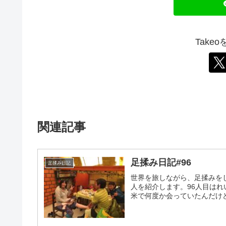
Take
関連記事
足揉み日記#96
足揉み日記
世界を旅しながら、足揉みを
人を紹介します。96人目は
米で何度か会っていたんだけど