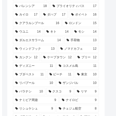
バレンシア
18
プライオリティパス
17
カイロ
17
ダハブ
17
ポイペト
16
クアラルンプール
16
ロンドン
15
ウユニ
14
キト
14
モシ
14
ダルエスサラーム
14
手荷物
13
ウィンドフック
13
ノマドカフェ
12
カンクン
12
ケープタウン
12
プリー
12
ディズニー
11
コスメル島
11
ブダペスト
11
ビーチ
11
東京
10
リバプール
10
ザンジバル
10
バラナシ
10
クスコ
9
リマ
9
ナミビア周遊
9
ナイロビ
9
リシュケシュ
9
チェジュ航空
8