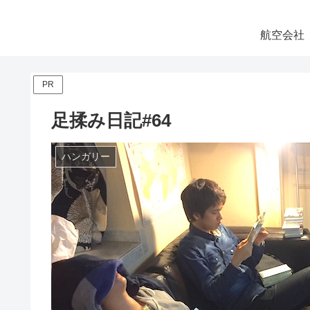
航空会社
PR
足揉み日記#64
ハンガリー