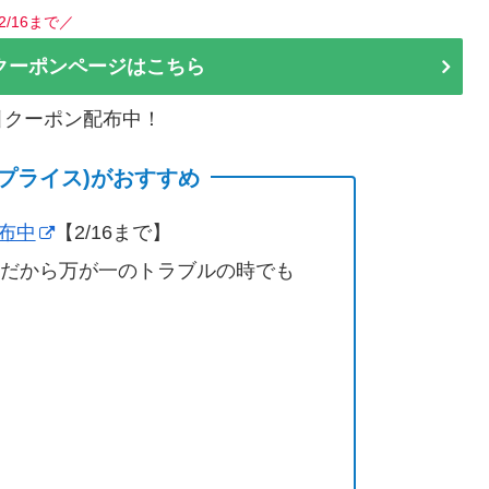
2/16まで／
クーポンページはこちら
割引クーポン配布中！
(サプライス)がおすすめ
配布中
【2/16まで】
営だから万が一のトラブルの時でも