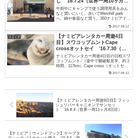
し ’16.7.24（世界一周10ヶ月24
日目）
午前中にキャンプで使う調理用具をみん
なと買いにいく。歩いてWernhill park
へ。鍋や食器など買う。350ナミビアドル
（約2,450円）ナミビアキャンプの準備に
2017.09.12
ついてそのあと昼食ハンバーガー屋さん
50ナミビアドル（約350円）また、カ...
【ナミビアレンタカー周遊4日
ナミビア
目】スワコップムントCape
crossオットセイ ’16.7.30（世
界一周10ヶ月30日目）
ナミビアレンタカー周遊4日目の日程スワ
コップムント↓（途中で難破船見学、約２
時間、117km）Cape cross（オットセイ
のコロニー）↓（約２時間、117km）スワ
2017.09.12
コップムント（Skeleton Beach
Backpackersのドミ...
【ナミビアレンタカー周遊9日目】フィッ
シュリバーキャニオンでサンセッ
ト ’16.8.4（世界一周11ヶ月4日目）
【ナミビア｜ウィンドフック】ケープタ
ウンへのバスチケット購入 ’16.8.6（世