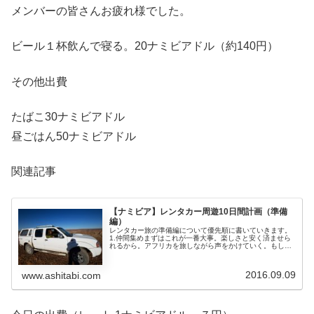
メンバーの皆さんお疲れ様でした。
ビール１杯飲んで寝る。20ナミビアドル（約140円）
その他出費
たばこ30ナミビアドル
昼ごはん50ナミビアドル
関連記事
【ナミビア】レンタカー周遊10日間計画（準備
編）
レンタカー旅の準備編について優先順に書いていきます。
1.仲間集めまずはこれが一番大事。楽しさと安く済ませら
れるから。アフリカを旅しながら声をかけていく。もしく
はウィンドフックの日本人に人気の宿カードボードボック
スで待つ。国際免許証を持ってい...
2016.09.09
www.ashitabi.com