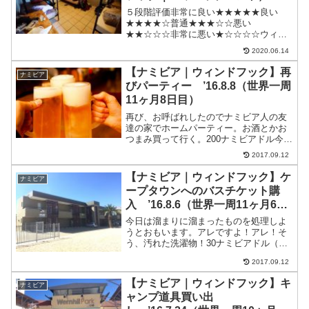
５段階評価非常に良い★★★★★良い
★★★★☆普通★★★☆☆悪い
★★☆☆☆非常に悪い★☆☆☆☆ウィン
ドフックの安宿・ゲストハウス・テント
2020.06.14
泊カードボードボックスバックパッカー
ズThe Cardboard Box Backpackers宿泊
【ナミビア｜ウィンドフック】再
ナミビア
料金ド...
びパーティー ’16.8.8（世界一周
11ヶ月8日目）
再び、お呼ばれしたのでナミビア人の友
達の家でホームパーティー。お酒とかお
つまみ買って行く。200ナミビアドル今日
はいろいろごちゃごちゃして盛り上がら
2017.09.12
ない・・・泥沼。その他出費タバコ30ナ
ミビアドル（210円）今日の出費（レート
【ナミビア｜ウィンドフック】ケ
ナミビア
1ナミビアド...
ープタウンへのバスチケット購
入 ’16.8.6（世界一周11ヶ月6日
目）
今日は溜まりに溜まったものを処理しよ
うとおもいます。アレですよ！アレ！そ
う、汚れた洗濯物！30ナミビアドル（約
210円）で回せる。アフリカで洗濯機はほ
2017.09.12
とんど見てこなかったから、本当に助か
る。手洗いもいいけど、時間かかるし疲
【ナミビア｜ウィンドフック】キ
ナミビア
れるんよね・・・レ...
ャンプ道具買い出