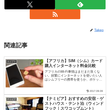
Takeo
関連記事
【アフリカ】SIM（シム）カード
エジプト
購入インターネット料金比較
アフリカのWi-Fi事情はまだまだ良くな
い。頻繁にインターネットを使いたい人
はシムフリーの携帯を使うか、ポケット
Wi-Fiを持ち歩けば、常にネットが使え
る。アフリカ各国でSIMを買ったので、
まとめてみます。エジプトキャリアボー
2017.09.09
ダフォン（vo...
【ナミビア】おすすめの安宿・ゲ
ナミビア
ストハウス・テント泊（ウィンド
フック｜スワコップムント）