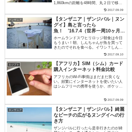
1,860kmの距離を48時間、丸２日で移動
します。寝台列車なので結構快適。タン
2017.09.09
ザン鉄道列車詳細タンザン鉄道タンザニ
ア出発火曜日と金曜日火曜日は古いタイ
【タンザニア｜ザンジバル｜ヌン
タンザニア
プの鈍行電源なし金曜日...
グイ】島と言ったら
魚！ ’16.7.4（世界一周10ヶ月4
日目）
ホームランドスワヒリロッジ朝食は今日
もうまい！朝、しんちゃんが魚を買って
きたのでそれを食べる。イワシ？しんち
ゃんにさばいてもらい油で揚げて塩で食
2017.09.10
べる。めっちゃうまい。いわしに塩ふっ
て食べただけだけど、めっちゃうまい。
【アフリカ】SIM（シム）カード
エジプト
あれよ。アンチョビ？思わ...
購入インターネット料金比較
アフリカのWi-Fi事情はまだまだ良くな
い。頻繁にインターネットを使いたい人
はシムフリーの携帯を使うか、ポケット
Wi-Fiを持ち歩けば、常にネットが使え
る。アフリカ各国でSIMを買ったので、
まとめてみます。エジプトキャリアボー
2017.09.09
ダフォン（vo...
【タンザニア｜ザンジバル】綺麗
タンザニア
なビーチの広がるヌングイへの行
き方
ザンジバルに行ったら是非行きたのが綺