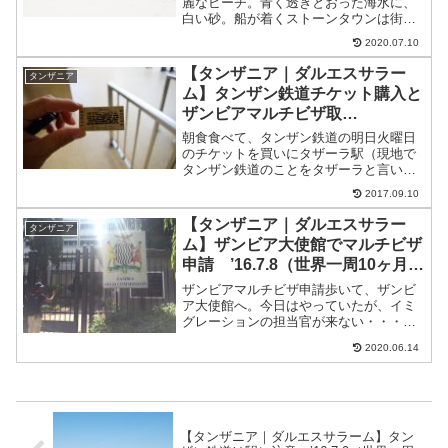
麗なビーチ。青く透きとおった海水に、
白い砂。船が着くストーンタウンは街な
のでビーチは綺麗じゃありません。そこ
2020.07.10
から移動して綺麗なビーチを目指す必要
がある。おすすめはヌングイ。ヌングイ
【タンザニア｜ダルエスサラー
タンザニア
への行き方ザンジバル最北...
ム】タンザン鉄道チケット購入と
ザンビアマルチビザ取
得 ’16.7.11（世界一周10ヶ月11
朝食食べて、タンザン鉄道の明日火曜日
日目）
のチケットを買いにタザーラ駅（現地で
タンザン鉄道のことをタザーラと言いま
す）へ。タンザン鉄道のチケット購入タ
2017.09.10
ンザン鉄道は火曜日と金曜日発タンザン
鉄道についてはUberで行く。ひとり1,250
【タンザニア｜ダルエスサラー
タンザニア
シリング（約6...
ム】ザンビア大使館でマルチビザ
申請 ’16.7.8（世界一周10ヶ月8
日目）
ザンビアマルチビザ申請歩いて、ザンビ
ア大使館へ。今日はやっていたが、イミ
グレーションの担当官が来ない・・・結
構待った。１時間２時間待ってやっとき
2020.06.14
たよ。これだからお役人てのはさぁー。
しかも、申請用紙だけくれてまた、月曜
日に来いって。えー、、、...
【タンザニア｜ダルエスサラーム】タン