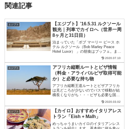
関連記事
【エジプト】’16.5.31 ルクソール
エジプト
観光｜列車でカイロへ（世界一周
8ヶ月と31日目）
泊まっていた「ボブ マーリー ピース ホ
テル ルクソール（Bob Marley Peace
Hotel Luxor） 」の朝食はブッフェ。まぁ
普通。agodaで詳しくみてみる宿で申し
2020.07.10
込んだルクソール西岸ツアーに参加。40£
（約480円）と格...
アフリカ縦断ルートとビザ情報
エジプト
（料金・アライバルビザ取得可能
か）と必要な持ち物
アフリカ縦断王道ルートとビザアフリカ
は見どころが少ないのでバスで移動が結
構長くなりがち・・・ビザも必要な国が
多く。出費が増えます。僕が通ったアフ
2020.03.02
リカのルートエジプト（ダハブ→カイロ
→列車→アスワン・ルクソール→列車→
【カイロ】おすすめイタリアレス
エジプト
カイロ）→飛行機→エチオ...
トラン「Eish + Malh」
めっちゃうまいカイロのイタリアンレス
トランを紹介します。基本的に何を食べ