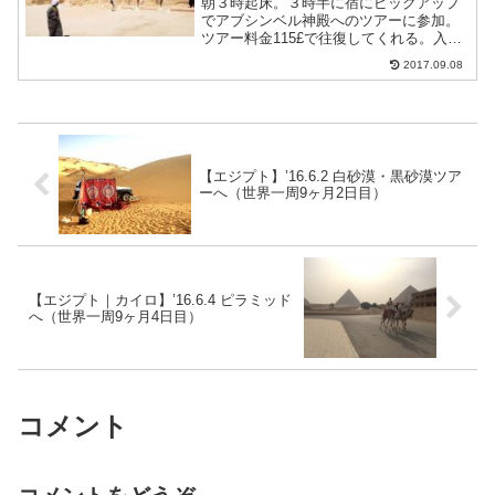
朝３時起床。３時半に宿にピックアップ
でアブシンベル神殿へのツアーに参加。
ツアー料金115£で往復してくれる。入場
料は別途。ミニバス（トヨタのコースタ
2017.09.08
ー）で出発。入場料120£（約1,440円）ア
ブ・シンベル神殿大神殿小神殿昼頃アス
ワンに戻っ...
【エジプト】’16.6.2 白砂漠・黒砂漠ツア
ーへ（世界一周9ヶ月2日目）
【エジプト｜カイロ】’16.6.4 ピラミッド
へ（世界一周9ヶ月4日目）
コメント