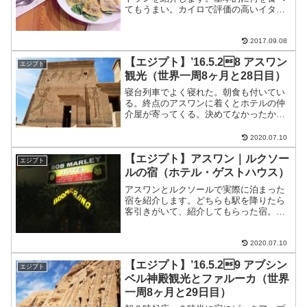
てもうまい。カイロで評価の高いイタリ
アレストラン値段はローカル料理に比べ
ると少し高めで一品とコーヒーデザート
頼んで1,000円ちょっと。「Eish +
2017.09.08
Malh」の店頭...
【エジプト】’16.5.28 アスワン
エジプト
観光（世界一周8ヶ月と28日目）
寝台列車でよく寝れた。朝食も付いてい
る。終点のアスワンに着くとホテルの仲
介屋が寄ってくる。決めてなかったから
ついて行ってみてみることに。「noohan
hotel」個室ファンで80£（約960円）関連
2020.07.10
記事アスワンハイダムとフィラエ神殿旅
【エジプト】アスワン｜ルクソー
行会...
エジプト
ルの宿（ホテル・ゲストハウス）
アスワンとルクソールで実際に泊まった
宿を紹介します。どちらも駅を降りたら
客引きがいて、紹介してもらった宿。オ
フシーズンかつテロの影響で観光客が少
なかったのでどこもガラガラのようで
す。アスワンnoohan hotel駅から近い宿
2020.07.10
で、すぐ近くが...
【エジプト】’16.5.29 アブシン
エジプト
ベル神殿観光とファルーカ（世界
一周8ヶ月と29日目）