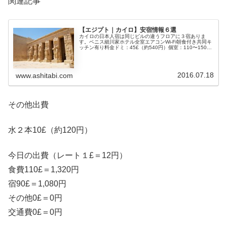
関連記事
【エジプト｜カイロ】安宿情報６選
カイロの日本人宿は同じビルの違うフロアに３宿ありま
す。ベニス細川家ホテル全室エアコンWi-Fi朝食付き共同キ
ッチン有り料金ドミ：45£（約540円）個室：110〜150£
（約1,320〜1,800円）予約はホームページから出来ます。
HPサフ...
2016.07.18
www.ashitabi.com
その他出費
水２本10£（約120円）
今日の出費（レート１£＝12円）
食費110£＝1,320円
宿90£＝1,080円
その他0£＝0円
交通費0£＝0円