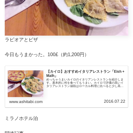
ラビオアとピザ
今日もうまかった。100£（約1,200円）
【カイロ】おすすめイタリアレストラン「Eish +
Malh」
めっちゃうまいカイロのイタリアンレストランを紹介しま
す。基本的に何を食べてもうまい。カイロで評価の高いイ
タリアレストラン値段はローカル料理に比べると少し高め
で一品とコーヒーデザート頼んで1,000円ちょっと。
「Eish + Malh」の店頭...
2016.07.22
www.ashitabi.com
ミラノホテル泊