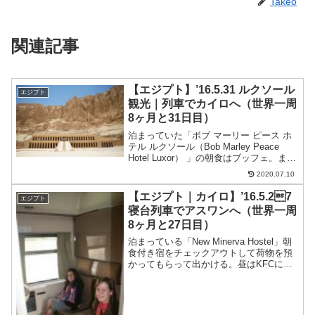
Takeo
関連記事
【エジプト】’16.5.31 ルクソール
エジプト
観光｜列車でカイロへ（世界一周
8ヶ月と31日目）
泊まっていた「ボブ マーリー ピース ホ
テル ルクソール（Bob Marley Peace
Hotel Luxor） 」の朝食はブッフェ。まぁ
普通。agodaで詳しくみてみる宿で申し
2020.07.10
込んだルクソール西岸ツアーに参加。40£
（約480円）と格...
【エジプト｜カイロ】’16.5.27
エジプト
寝台列車でアスワンへ（世界一周
8ヶ月と27日目）
泊まっている「New Minerva Hostel」朝
食付き宿をチェックアウトして荷物を預
かってもらって出かける。昼はKFCに行
ってみる。味は微妙。日本のケンタッキ
ーの方が断然うまい。50£（約600円）ア
イスクリームイチゴとチョコ８£（約...