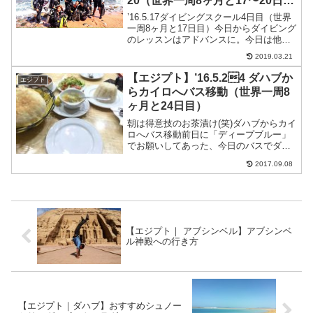
20（世界一周8ヶ月と17〜20日
目）
’16.5.17ダイビングスクール4日目（世界
一周8ヶ月と17日目）今日からダイビング
のレッスンはアドバンスに。今日は他の
人のファンダイブと一緒に特別に遠出。
2019.03.21
ケイブとUmm sidへ15ドルで追加で取ら
れる。料金は昼飯込みで昼ごはんを挟ん
【エジプト】’16.5.24 ダハブか
エジプト
で...
らカイロへバス移動（世界一周8
ヶ月と24日目）
朝は得意技のお茶漬け(笑)ダハブからカイ
ロへバス移動前日に「ディープブルー」
でお願いしてあった、今日のバスでダハ
ブからカイロへ。宿までピックアップ込
2017.09.08
みでカイロまでのバス料金が130£（約
1,560円）宿に朝8時半ピックアップで９
時バス出発綺...
【エジプト｜ アブシンベル】アブシンベ
ル神殿への行き方
【エジプト｜ダハブ】おすすめシュノー