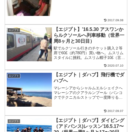
2017.09.08
【エジプト】’16.5.30 アスワンか
エジプト
らルクソールへ列車移動（世界一
周8ヶ月と30日目）
駅でルクソール行きのチケット購入２等
席で60£（約780円）買い物へ。ムスリム
スタイルに挑戦。ムスリム帽子10£（言い
値45£）ムスリムの男用ワンピース75£
2020.07.10
（約900円）宿の近くの鶏肉専門店の食堂
で鳥の丸焼き1/4。17£（約204円）焼...
【エジプト｜ダハブ】飛行機でダ
エジプト
ハブへ
マレーシアからシャルムエルシェイクへ
マレーシアのクアラルンプール（バンコ
クでテクニカルストップで一度降りるが
同じ機材）からエジプト航空でバンコ
ク〜エジプトのカイロを経由してダハブ
へエジプト航空の長距離フライトは、歯
2017.09.07
ブラシ、歯磨き粉、アイマス...
【エジプト｜ダハブ】ダイビング
エジプト
（アドバンス)レッスン’16.5.17〜