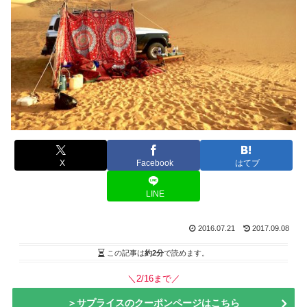
X
Facebook
はてブ
LINE
2016.07.21
2017.09.08
この記事は
約2分
で読めます。
＼2/16まで／
＞サプライスのクーポンページはこちら