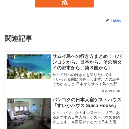
Takeo
関連記事
サムイ島への行き方まとめ！（バ
タイ
ンコクから、日本から、その他タ
イの都市から、第３国から）
サムイ島への行き方を知りたいです。こ
ういった疑問にお答えします。この記事
でわかること 日本からサムイ島への行き
方 シンガポール、KL、香港、中国からサ
2019.10.01
ムイ島への行き方 バンコクからサムイ島
への行き方 パタヤからサムイ島への行き
バンコクの日本人宿ゲストハウス
タイ
方 プーケット...
「すいかハウス Suica House」
タイ｜バンコクのオンヌットエリアにあ
るおすすめ日本人宿・ゲストハウスを紹
介します。今回紹介するのは日本人宿で
す。お客様もほぼほぼ日本人なので初め