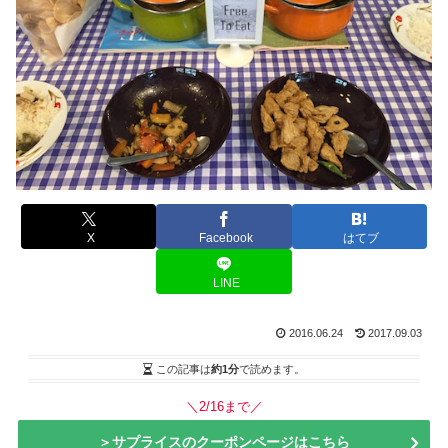
X
Facebook
はてブ
LINE
2016.06.24
2017.09.03
この記事は
約1分
で読めます。
＼2/16まで／
＞サプライスのクーポンページはこちら