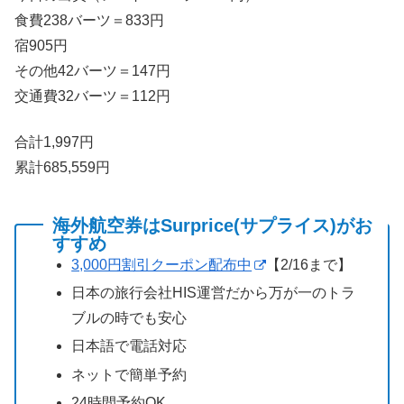
食費238バーツ＝833円
宿905円
その他42バーツ＝147円
交通費32バーツ＝112円
合計1,997円
累計685,559円
海外航空券はSurprice(サプライス)がお
すすめ
3,000円割引クーポン配布中
【2/16まで】
日本の旅行会社HIS運営だから万が一のトラ
ブルの時でも安心
日本語で電話対応
ネットで簡単予約
24時間予約OK