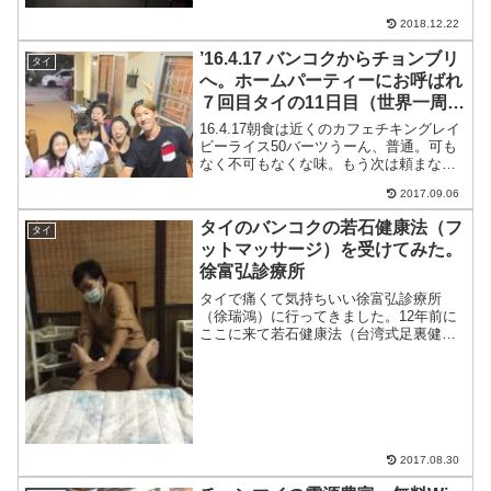
ての海外で不安という人にオススメで
す。立地は日本人も多いオンヌットエリ
2018.12.22
アの宿を紹介します。５段階...
’16.4.17 バンコクからチョンブリ
タイ
へ。ホームパーティーにお呼ばれ
７回目タイの11日目（世界一周7
ヶ月と17日目）
16.4.17朝食は近くのカフェチキングレイ
ビーライス50バーツうーん、普通。可も
なく不可もなくな味。もう次は頼まない
かなぁ。やっぱりカフェはパンとかだ
2017.09.06
ね。コンビニで水、のど飴で45バーツ。
喉が痛くなってきた・・・やばいね。風
タイのバンコクの若石健康法（フ
タイ
邪は喉から。今...
ットマッサージ）を受けてみた。
徐富弘診療所
タイで痛くて気持ちいい徐富弘診療所
（徐瑞鴻）に行ってきました。12年前に
ここに来て若石健康法（台湾式足裏健康
法）に出会い、僕が若石のプロになるき
っかけとなった場所です。タイで若石を
広めた第一人者。日本でいうところの官
有謀先生みたいなもんでし...
2017.08.30