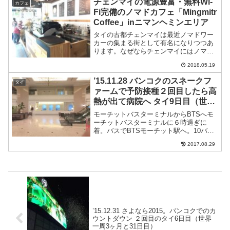
チェンマイの電源豊富・無料Wi-
カフェ
Fi完備のノマドカフェ「Mingmitr
Coffee」inニマンヘミンエリア
タイの古都チェンマイは最近ノマドワー
カーの集まる街として有名になりつつあ
ります。なぜならチェンマイにはノマド
にぴったりの環境が整っているから。タ
2018.05.19
イ自体の物価が安いのにチェンマイはさ
らに物価が安くて、バンコクほど人口密
’15.11.28 バンコクのスネークフ
タイ
度は高くなくゆったりとし...
ァームで予防接種２回目したら高
熱が出て病院へ タイ9日目（世界
一周2ヶ月と28日目）
モーチットバスターミナルからBTSへモ
ーチットバスターミナルに６時過ぎに
着。バスでBTSモーチット駅へ。10バー
ツ。車内で集めに来る。モーチットから
2017.08.29
クルントンブリへ41バーツ。前回と同じ
デコールドホステルへ７時過ぎに着。ア
ーリーチェックイン...
’15.12.31 さよなら2015。バンコクでのカ
ウントダウン ２回目のタイ6日目（世界
一周3ヶ月と31日目）