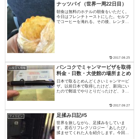
ナッツパイ（世界一周22日目）
朝食は無料のホテルの朝食をいただく。
今日はフレンチトーストにした。セルフ
でコーヒーを淹れる。その後、レンタル
バイクを返しに行く。今日は何も言われ
ずに済んだ。事故ってないから当たり前
だが(笑)ホテルの人にバス停まで送っても
らう。150Pと少し...
2017.08.25
バンコクでミャンマービザを取得
お役立ち情報
料金・日数・大使館の場所まとめ
日本で取るとめんどくさいミャンマービ
ザ。以前日本で取得したけど、新潟にい
たので郵送でやりとりだったけど、３週
間くらいかかった。タイのバンコクで取
ると楽で安い。ちなみに、ネットでも取
れます。50USドルと高いが。ということ
2017.09.27
で申請に行ってきまし...
足揉み日記#5
フィリピン
世界を旅しながら、足揉みをしていま
す。若石リフレクソロジー「あしたび」
揉ませてくれた人を紹介します。今回も
セブ島のセブシティ、トロピカルホステ