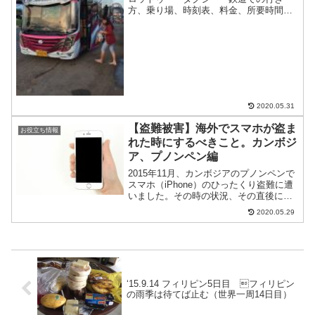
方、乗り場、時刻表、料金、所要時間ま
とめ
2020.05.31
【盗難被害】海外でスマホが盗ま
お役立ち情報
れた時にするべきこと。カンボジ
ア、プノンペン編
2015年11月、カンボジアのプノンペンで
スマホ（iPhone）のひったくり盗難に遭
いました。その時の状況、その直後にし
たこと、海外旅行保険の申請のしかたに
2020.05.29
ついて、すべきことをまとめました。海
外でひったくり盗難にあったぼくのスマ
ホ、iPho...
‘15.9.14 フィリピン5日目 フィリピン︎
の雨季は待てば止む︎（世界一周14日目）