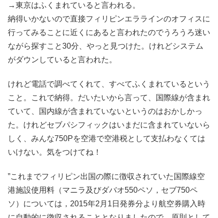
→東京はふくまれていると言われる。
納得いかないので直接フィリピンエララインのオフィスに
行ってみることに近くにあると言われたのでうろうろ迷い
ながら探すこと30分、やっと見つけた。けれどシステム
がダウンしていると言われた。
けれど電話で調べてくれて、すべてふくまれているという
こと。これで納得。だいたいから言って、国際線が含まれ
ていて、国内線が含まれていないというのはおかしかっ
た。けれどセブパシフィックはいまだに含まれていないら
しく、みんな750Pを空港で空港税として支払わなくては
いけない。気をつけてね！
”これまでフィリピン出国の際に徴収されていた国際線空
港施設使用料（マニラ及びダバオ550ペソ，セブ750ペ
ソ）については，2015年2月1日発券分より航空券購入時
に自動的に徴収されることとなりましたので，原則として