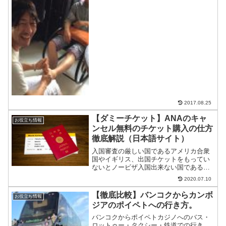
ルで出会った日本の男性、さとる君。彼
は日本語、英語、中国語を話せるトライ
リンガル？だっけ！？身長も...
2017.08.25
【ダミーチケット】ANAのキャ
お役立ち情報
ンセル無料のチケット購入の仕方
徹底解説（日本語サイト）
入国審査の厳しい国であるアメリカ合衆
国やイギリス、出国チケットをもってい
ないとノービザ入国出来ない国であるフ
ィリピン、ベトナム、インドネシアなど
2020.07.10
へ片道航空券のみで渡航する場合の帰り
の航空券（出国チケット）をどう用意す
【徹底比較】バンコクからカンボ
お役立ち情報
るか。ダミーチケットを用...
ジアのポイペトへの行き方。
バンコクからポイペトカジノへのバス・
ロットゥー・タクシー・鉄道での行き