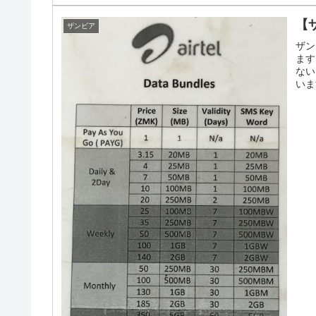
【
ザンビア
ザン
ます
ない
います