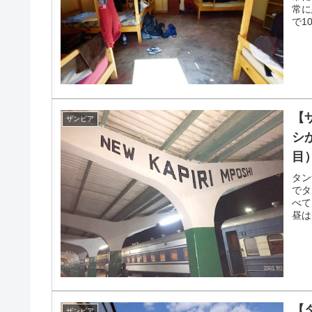
常に
で1
【
ザンビア
シか
目
タン
でタ
べて
昼は
【
ザンビア