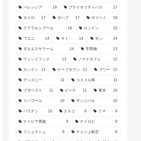
バレンシア
18
プライオリティパス
17
カイロ
17
ダハブ
17
ポイペト
16
クアラルンプール
16
ロンドン
15
ウユニ
14
キト
14
モシ
14
ダルエスサラーム
14
手荷物
13
ウィンドフック
13
ノマドカフェ
12
カンクン
12
ケープタウン
12
プリー
12
ディズニー
11
コスメル島
11
ブダペスト
11
ビーチ
11
東京
10
リバプール
10
ザンジバル
10
バラナシ
10
クスコ
9
リマ
9
ナミビア周遊
9
ナイロビ
9
リシュケシュ
9
チェジュ航空
8