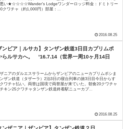
悪い★☆☆☆☆Wander's Lodgeワンダーロッジ料金：ドミトリー
00クワチャ（約1,000円）部屋：...
2016.08.25
ザンビア｜ルサカ】タンザン鉄道3日目カプリムポ
らルサカへ。 ’16.7.14（世界一周10ヶ月14日
）
ザニアのダルエスサラームからザンビアのニューカプリムポシま
ンザン鉄道（タザーラ）2泊3日の寝台列車の旅3日目今日からす
クワチャ払い。両替は国境で両替屋が来ていた。朝食20クワチャ
チキン25クワチャタンザン鉄道終着駅ニューカプ...
2016.08.25
タンザニア｜ザンビア】タンザン鉄道２日