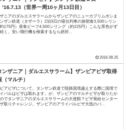
’16.7.13（世界一周10ヶ月13日目）
ザニアのダルエスサラームからザンビアのニューカプリムポシま
ンザン鉄道（タザーラ）2泊3日の寝台列車の旅朝食3,500シリン
約175円）昼食ビーフ4,500シリング（約225円）こんな景色がず
続く。安い飛行機を検索するなら絶対...
2016.08.25
タンザニア｜ダルエスサラーム】ザンビアビザ取得
報（マルチ）
ビアビザについて。タンザン鉄道で陸路国境越えする際に国境で
イバルはビザは取れます。が、ザンビアのマルチビザが取りたか
のでタンザニアのダルエスサラームの大使館？ビザ発給センター
ザ取りチャレンジ。ザンビアのアライバルビザ大抵のバ...