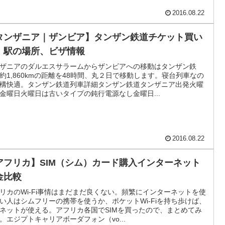
2016.08.22
タンザニア｜ザンビア】タンザン鉄道チケット買い
、駅の場所、ビザ情報
ザニアのダルエスサラームからザンビアへの移動はタンザン鉄
約1,860kmの距離を48時間、丸２日で移動します。寝台列車なの
構快適。タンザン鉄道列車詳細タンザン鉄道タンザニア出発火曜
金曜日火曜日は古いタイプの鈍行電源なし金曜日...
2016.08.22
アフリカ】SIM（シム）カード購入インターネット
金比較
リカのWi-Fi事情はまだまだ良くない。頻繁にインターネットを使
い人はシムフリーの携帯を使うか、ポケットWi-Fiを持ち歩けば、
ネットが使える。アフリカ各国でSIMを買ったので、まとめてみ
。エジプトキャリアボーダフォン（vo...