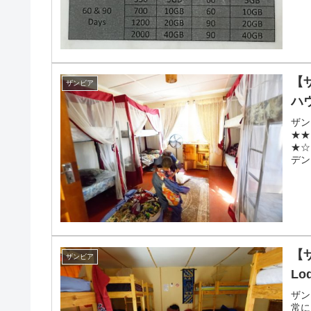
【
ザンビア
ハ
ザン
★★
★☆
デンス
【ザ
ザンビア
Lo
ザン
常に