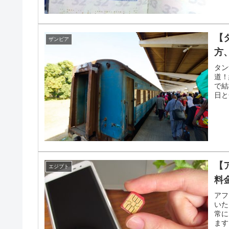
【
ザンビア
方
タン
道！
で結
日と
【
エジプト
料
アフ
いた
常に
ます