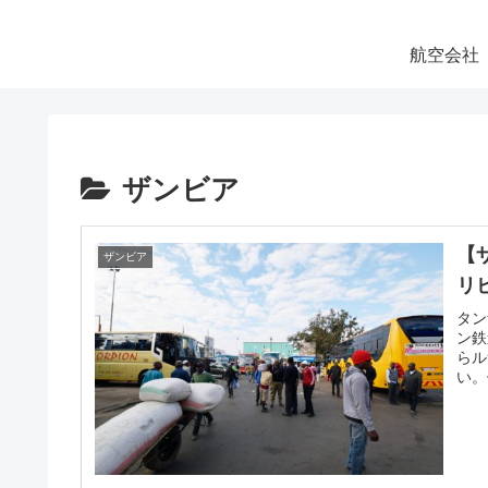
航空会社
ザンビア
【
ザンビア
リ
タン
ン鉄
らル
い。