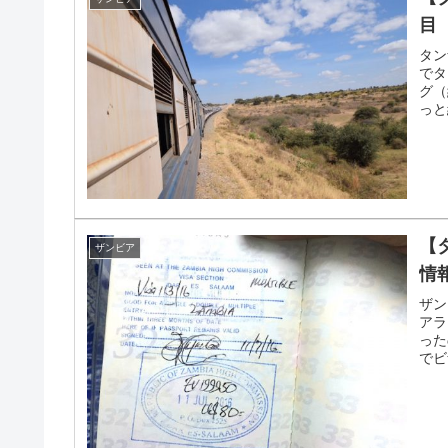
目 
タン
でタ
グ（
っと
【
ザンビア
情
ザン
アラ
った
でビ