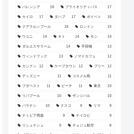
バレンシア
18
プライオリティパス
17
カイロ
17
ダハブ
17
ポイペト
16
クアラルンプール
16
ロンドン
15
ウユニ
14
キト
14
モシ
14
ダルエスサラーム
14
手荷物
13
ウィンドフック
13
ノマドカフェ
12
カンクン
12
ケープタウン
12
プリー
12
ディズニー
11
コスメル島
11
ブダペスト
11
ビーチ
11
東京
10
リバプール
10
ザンジバル
10
バラナシ
10
クスコ
9
リマ
9
ナミビア周遊
9
ナイロビ
9
リシュケシュ
9
チェジュ航空
8