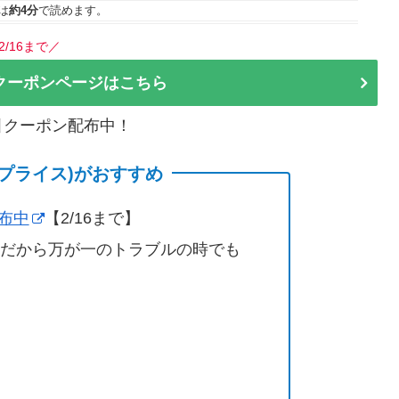
は
約4分
で読めます。
2/16まで／
クーポンページはこちら
割引クーポン配布中！
(サプライス)がおすすめ
配布中
【2/16まで】
営だから万が一のトラブルの時でも