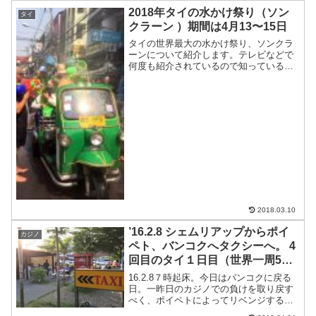
番の理由は目標を忘れるから。年の初め
2018年タイの水かけ祭り（ソン
タイ
に立てた目標覚え...
クラーン ）期間は4月13〜15日
タイの世界最大の水かけ祭り、ソンクラ
ーンについて紹介します。テレビなどで
何度も紹介されているので知っている人
も多いと思いますが、タイの水掛け祭は
タイ全土で行われています。ソンクラー
ン期間は毎年4月13日から15日までの三
日間で、この期間はタ...
2018.03.10
’16.2.8 シェムリアップからポイ
カジノ
ペト、バンコクへタクシーへ。 4
回目のタイ１日目（世界一周5ヶ
月と8日目）
16.2.8７時起床。今日はバンコクに戻る
日。一昨日のカジノでの負けを取り戻す
べく、ポイペトによってリベンジするこ
とにした。宿で朝食を食べる。懐かしい