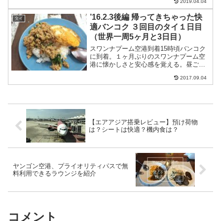
2019.04.04
朝食１ドル。いや、プライスレス・・・
でもドミも無料にして欲しい(笑)↓他の人
’16.2.3後編 帰ってきちゃった快
タイ
の口コミを見る...
適バンコク ３回目のタイ１日目
（世界一周5ヶ月と3日目）
スワンナプーム空港到着15時頃バンコク
に到着。１ヶ月ぶりのスワンナプーム空
港に懐かしさと安心感を覚える。昼ごは
んがまだだったので空港地下フロアにあ
2017.09.04
るレストランでぶっかけ飯を頼む。ここ
は他の空港レストランと違ってだいぶ安
い。空港のレストランだ...
【エアアジア搭乗レビュー】預け荷物
は？シートは快適？機内食は？
ヤンゴン空港、プライオリティパスで無
料利用できるラウンジを紹介
コメント