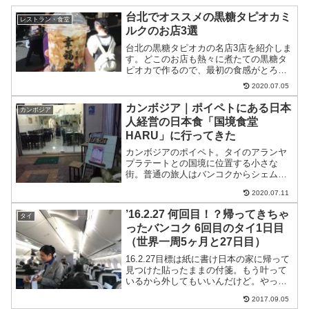
台北でオススメの黒糖タピオカミ
レストラン・食堂
ルクのお店3選
台北の黒糖タピオカの名店3店を紹介しま
す。どこのお店も熱々に煮たての黒糖タ
ピオカで作るので、最初の食感がとろけ
ます。日本の半額以下で飲めるタピオカ
2020.07.05
ドリンクは台北訪問の際は是非。
カンボジア｜ポイペトにある日本
カンボジア
人経営の日本食「国境食堂
HARU」に行ってきた
カンボジアのポイペト。タイのアランヤ
プラテートとの国境に位置する小さな
街。普通の旅人はバンコクからシェムリ
アップへシェムリアップからバンコクへ
2020.07.11
とただ素通りする国境の街でしかない。
それがポイペト。カジノがあるので何と
’16.2.27 何回目！？帰ってきちゃ
タイ
無く目に止まっていた人もた...
ったバンコク 6回目のタイ1日目
（世界一周5ヶ月と27日目）
16.2.27目標は紙に書け日本の家に帰って
見つけた貼ったままの付箋。もう叶って
いるから外してもいいんだけど。やっぱ
り、やりたいことは書くといい。神田昌
2017.09.05
典さんによれば「目標を達成出来ない一