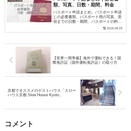
類、写真、日数・期間、料金
パスポート申請まとめ。パスポート申請
じの必要書類、パスポート用の写真、受
領までの日数・期間、パスポートの料金
など。
2018.09.25
【世界一周準備】海外で運転できる！国
際免許証（国外運転免許証）の取り方
京都でオススメのゲストハウス「スロー
ハウス京都 Slow House Kyoto」
コメント