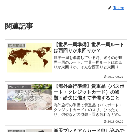
Takeo
関連記事
【世界一周準備】世界一周ルート
お役立ち情報
は西回りか東回りか？
世界一周を準備している時、迷うのが世
界一周のルート。世界一周ルートは西回
りか東回りか。そんな西回りと東回りの
メリット・デメリットをまとめました。
世界一周西回りルート世界一周西回りル
2017.09.27
ートのメリット日本人世界一周西回りバ
【海外旅行準備】貴重品（パスポ
ックパッカーが多い世界一...
クレジットカード
ート・クレジットカード）の盗
難・紛失に備えて準備すること
海外旅行の準備で貴重品（パスポート・
クレジットカード）のスリ、ひったく
り、強盗などの盗難・置き忘れなどの紛
失に備えて準備することをまとめまし
2018.09.25
た。
楽天プレミアムカード申し込みで
お役立ち情報