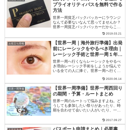
プライオリティパスを無料で作る
方法
世界一周貧乏バックパッカーにラウンジ
なんて必要ないなんて思ってませんか？
世界一周貧乏バックパッカーだからこ
そ、ラウンジは使うべきなんです。その
2019.03.21
ラウンジを無料で利用するために世界一
周するなら絶対持って行ったほうがいい
【世界一周｜海外旅行準備】出発
お役立ち情報
プライオリティパス。世界1...
前にレーシックをやるべき理由｜
レーシック手術と世界一周１年が
経過して
世界一周へ行くならレーシックをやるべ
き理由レーシック手術をしようか悩んで
いる全ての人に捧ぐ。世界一周へ行くな
らレーシックをしろ！人生で一番価値の
2020.06.14
ある買い物だった。これは本当に旅に出
てからやってよかったと思えること。レ
【世界一周準備】世界一周西回り
ーシックをするべき理由・...
世界一周準備
の期間・予算・ルートまとめ
世界一周のルートって悩みますよね。ど
うしても参加したい祭りがあったり、時
期を合わせて会いたい人がいたり、一緒
にどこかの国を回る約束をしていたり。
実際僕が通ったルートを紹介しながら、
2017.09.27
ルート設定を反省しながら振り返ってみ
パスポート申請まとめ｜必要書
たいと思います。みなさん...
出発前準備