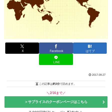
X
Facebook
はてブ
LINE
2017.09.27
この記事は
約3分
で読めます。
＼2/16まで／
＞サプライスのクーポンページはこちら