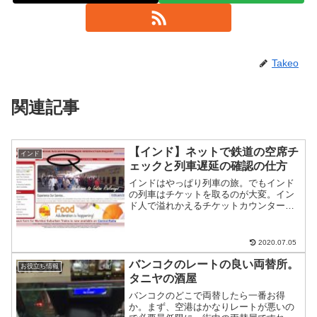
Takeo
関連記事
【インド】ネットで鉄道の空席チ
インド
ェックと列車遅延の確認の仕方
インドはやっぱり列車の旅。でもインド
の列車はチケットを取るのが大変。イン
ド人で溢れかえるチケットカウンターは
並ぶのでも一苦労。外国人専用チケット
カウンターもあり、外国人には外国人専
用枠のチケットがある。チケットカウン
2020.07.05
ターに行く前に自分がどの...
バンコクのレートの良い両替所。
お役立ち情報
タニヤの酒屋
バンコクのどこで両替したら一番お得
か。まず、空港はかなりレートが悪いの