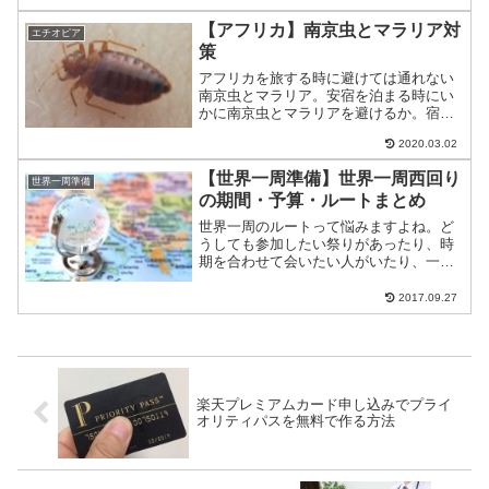
界一周にかかる費用は月平均15万円世界
一周の費用は1年間100万円では厳しい世
【アフリカ】南京虫とマラリア対
エチオピア
界一周は...
策
アフリカを旅する時に避けては通れない
南京虫とマラリア。安宿を泊まる時にい
かに南京虫とマラリアを避けるか。宿選
び、虫除け方法など紹介します。南京虫
2020.03.02
旅人に恐れられている南京虫。一度刺さ
れると6ヶ月くらい治らず、ずっと痒いっ
【世界一周準備】世界一周西回り
て噂をききます。僕が刺...
世界一周準備
の期間・予算・ルートまとめ
世界一周のルートって悩みますよね。ど
うしても参加したい祭りがあったり、時
期を合わせて会いたい人がいたり、一緒
にどこかの国を回る約束をしていたり。
実際僕が通ったルートを紹介しながら、
2017.09.27
ルート設定を反省しながら振り返ってみ
たいと思います。みなさん...
楽天プレミアムカード申し込みでプライ
オリティパスを無料で作る方法