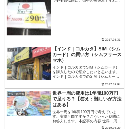
で必要最低限に。街中の両替屋ですれば
まぁまぁのレートです。さらに一番いい
ところはどこかといえば、・空港なら一
番下の階、エアポートレイルリンク改札
脇のスーパーリッチ・タニヤ...
2017.08.31
【インド｜コルカタ】SIM（シム
インド
カード）の買い方（シムフリース
マホ）
インド｜コルカタでSIM（シムカード）
を購入したので紹介したいと思います。
インド｜コルカタでのSIM（シムカー
ド）購入についていろんな情報みている
2017.09.04
とSIM購入後アクティベート（使えるよ
うになるまで）２日間かかるとか書かれ
世界一周の費用は1年間100万円
世界一周準備
ていたけど、即日（1...
で足りる？【答え：難しいが方法
はある】
世界一周を1年間100万円で考えていま
す。実現可能ですか？こういった疑問に
お答えします。本記事の内容 世界一周す
るには1年間100万円の予算では厳しい 世
2019.06.20