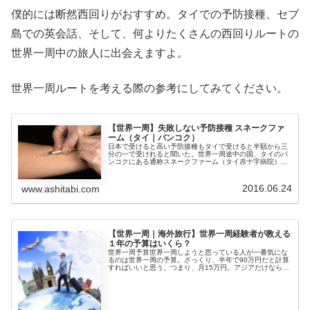
僕的には断然西回りがおすすめ。タイでの予防接種、セブ
島での英会話、そして、何よりたくさんの西回りルートの
世界一周中の旅人に出会えますよ。
世界一周ルートを考える際の参考にしてみてください。
【世界一周】失敗しない予防接種 スネークファ
ーム（タイ｜バンコク）
日本で受けると高い予防接種もタイで受けると半額から三
分の一で受けれると聞いた。世界一周途中の国、タイのバ
ンコクにある通称スネークファーム（タイ赤十字病院）で
予防接種をうけることにしたんですけど、実際受けてみた
ら、受ける順番（日程）を間違って...
2016.06.24
www.ashitabi.com
【世界一周｜海外旅行】世界一周経験者が教える
１年の予算はいくら？
世界一周予算世界一周しようと思っている人が一番気にな
るのは世界一周の予算。ざっくり、半年で90万円だと計算
すればいいと思う。つまり、月15万円。アジアだけなら10
万以下で抑えられる。でも、物価の高いヨーロッパ、物価
は安いけど観光料金の高いア...