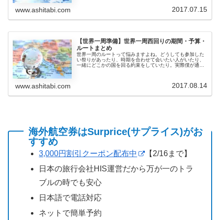
2017.07.15
www.ashitabi.com
【世界一周準備】世界一周西回りの期間・予算・
ルートまとめ
世界一周のルートって悩みますよね。どうしても参加した
い祭りがあったり、時期を合わせて会いたい人がいたり、
一緒にどこかの国を回る約束をしていたり。実際僕が通っ
たルートを紹介しながら、ルート設定を反省しながら振り
返ってみたいと思います。みなさん...
2017.08.14
www.ashitabi.com
海外航空券はSurprice(サプライス)がお
すすめ
3,000円割引クーポン配布中
【2/16まで】
日本の旅行会社HIS運営だから万が一のトラ
ブルの時でも安心
日本語で電話対応
ネットで簡単予約