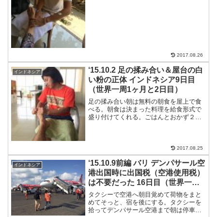
ました。ちょっと前にこのブログの日記
でも書いたけど、「食べて...
2017.08.26
‘15.10.2 足の揉み合い＆屋台の白
インドネシア
い粉の正体 インドネシア9日目
（世界一周1ヶ月と2日目）
足の揉み合い朝は無料の朝食を屋上で食
べる。朝食は決まった料理を給食形式で
盛り付けてくれる。ごはんとおかず２品
を一皿にもってくれるインドネシアの代
表料理ナシチャンプルかな。チャンプル
の意味は沖縄と似た意味で混ぜるって感
じ。ごはんとおかずを何品...
2017.08.25
‘15.10.9前編 バリ デンパサール空
インドネシア
港出国時に出国税（空港使用税）
は不要だった 16日目（世界一周1
ヶ月と9日目）
タクシーで空港へ朝目覚めて荷物をまと
めてそっと、宿を後にする。タクシーを
拾ってデンパサール空港まで朝は停車し