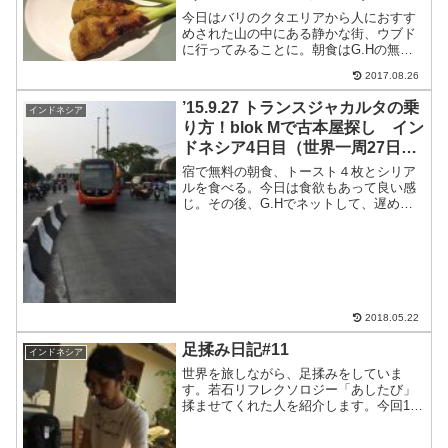
今日はバリのクタエリアから人におすす
めされた山の中にある静かな街、ウブド
に行ってみることに。朝食はG.Hの無料
のトースト２枚を焼いてジャムと不健康
2017.08.26
そうなマーガリンをつけていただく。あ
と昨日買ったドラゴンフルーツを半分に
’15.9.27 トランスジャカルタの乗
インドネシア
カットしてスプーンです...
り方！blok Mで古本屋探し イン
ドネシア4日目（世界一周27日
目）
宿で無料の朝食、トースト４枚とシリア
ルを食べる。今日は食欲もあって良い感
じ。その後、G.Hでネットして、遅めの
昼食を食べにいく。南へちょっといった
ところにある中華のお店。お店の前のガ
ラス張りのキッチンに吊るされた豚や鳥
がうまそうなお店だ。B...
2018.05.22
足揉み日記#11
インドネシア
世界を旅しながら、足揉みをしていま
す。若石リフレクソロジー「あしたび」
揉ませてくれた人を紹介します。今回11
人目はワーホリ帰りの日本人の女の子。
ウブドのホームステイ（民宿）で出会い