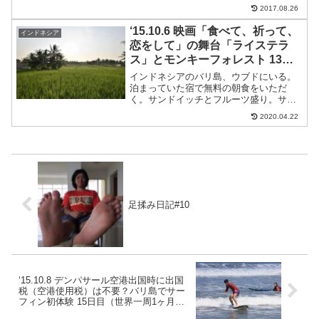
たままのタクシーが多い。そしてバック
2017.08.26
パックをもっているとみるとすごい勢い
で客引きしてくる。タクシーに乗り込み
‘15.10.6 映画「食べて、祈って、
インドネシア
空港までと伝えると、ドラ...
恋をして」の舞台「ライステラ
ス」とモンキーフォレスト 13日
目（世界一周1ヶ月と6日目）
インドネシアのバリ島、ウブドにいる。
泊まっていた宿で無料の朝食をいただ
く。サンドイッチとフルーツ盛り。サン
ドイッチはパンを焼いてあってあったか
2020.04.22
くてうまい。サンドイッチは焼いてあっ
たほうがうまいね。中はチーズとトマト
となんか。レンタルバイクで...
足揉み日記#10
‘15.10.8 デンパサール空港出国時に出国
税（空港使用税）は不要？バリ島でサー
フィン初体験 15日目（世界一周1ヶ月と8
日目）