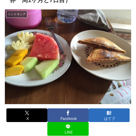
界一周1ヶ月と7日目）
インドネシア
X
Facebook
はてブ
LINE