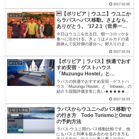
報暗くて治安も悪そうなので、明るくな
2017.02.05
るまで、バスターミナルのベンチで時間
をつぶす。盗難に合わないように荷物は
【ボリビア｜ウユニ】ウユニか
ボリビア
バックパック、サ...
らラパスへバス移動。さよなら、
ありがとう。 ’17.2.1（世界一周1
年5ヶ月と1日目）
今日はウユニを出る日。朝一コロッケを
食べに出かける。きょうはメルカドの道
路挟んで反対側の屋台へ。卵入りのまん
丸のやつが5ボリ（約80円）コロッケは裏
2017.02.03
切らないうまさ。さよならの時アメリカ
横断の時からほぼほぼ一緒に旅してきた
【ボリビア｜ラパス】快適でおす
ボリビア
のぶとはっつとお別れ...
すめ安宿・ゲストハウス
「Muzungu Hostel」と
「Intiwasi」
ラパスの快適でおすすめ安宿・ゲストハ
ウス「Muzungu Hostel」と「Intiwasi」の
紹介５段階評価非常に良い★★★★★良
い★★★★☆普通★★★☆☆悪い
2017.02.03
★★☆☆☆非常に悪い★☆☆☆☆朝食と
ワンドリンクアルコール付きの
ラパスからウユニへのバス移動で
お役立ち情報
Muzungu...
の行き方 Todo TurismoとOmar
の予約方法
ラパス-ウユニ間のバス移動比較です。他
にもバスと列車を組み合わせる行き方も
ありますが、ウユニに夜に着くのでおす