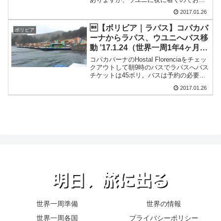
すめしません。なぜなら、夜に着くと希
2017.01.26
望の宿にその日泊まることが難しいか
ら。もしも行きたい宿があって予約不可
【ボリビア｜ラパス】コパカバ
ボリビア
能なら（日本人に人気のウ...
ーナからラパス、ウユニへバス移
動 ’17.1.24（世界一周1年4ヶ月と
24日目）
コパカバーナのHostal Florenciaをチェッ
クアウトして朝9時のバスでラパスへバス
チケットは45ボリ。バスは予約の必要な
く直接バスのところに朝行けば30ボリで
2017.01.26
行けた。15ボリ損した。コパカバーナか
らラパスへバス移動朝9時はManc...
世界一周準備
世界の情報
世界一周各国
プライバシーポリシー