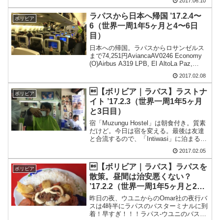
2017.06.10
リ（コロンビア）→イピアレス（コロン
ビア）→キト（エクアドル)→クエンカ
ラパスから日本へ帰国 ’17.2.4〜
ボリビア
（エクアドル）...
6（世界一周1年5ヶ月と4〜6日
目）
日本への帰国。ラパスからロサンゼルス
まで74,251円AviancaAV0246 Economy
(O)Airbus A319 LPB, El AltoLa Paz,
BoliviaWaiting Time: 5h 40m → BOG,
2017.02.08
E...
【ボリビア｜ラパス】ラストナ
ボリビア
イト ’17.2.3（世界一周1年5ヶ月
と3日目）
宿「Muzungu Hostel」は朝食付き。質素
だけど。今日は宿を変える。最後は友達
と合流するので、「Intiwasi」に泊まるこ
とに。「Intiwasi」は日本人の人と一緒の
2017.02.05
4人ドミトリー。値段は30ボリ。詳しくは
お昼は「Intiwas...
【ボリビア｜ラパス】ラパスを
ボリビア
散策。昼間は治安悪くない？
’17.2.2（世界一周1年5ヶ月と2日
目）
昨日の夜、ウユニからのOmar社の夜行バ
スは4時半にラパスのバスターミナルに到
着！早すぎ！！！ラパス-ウユニのバス情