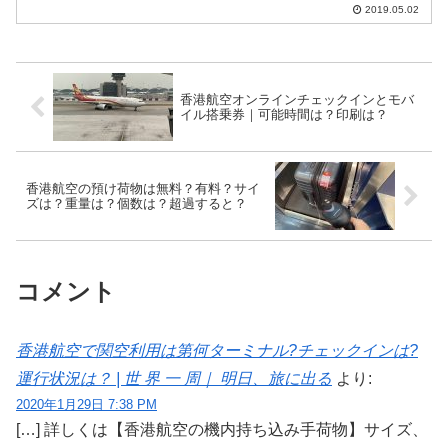
てください。こういった疑問にお答えし
2019.05.02
ます。この記事のポイント イースター航
空ついてのまとめをそれぞれのページで
詳しく解説 イースター...
香港航空オンラインチェックインとモバ
イル搭乗券｜可能時間は？印刷は？
香港航空の預け荷物は無料？有料？サイ
ズは？重量は？個数は？超過すると？
コメント
香港航空で関空利用は第何ターミナル?チェックインは?
運行状況は？ | 世 界 一 周｜ 明日、旅に出る
より:
2020年1月29日 7:38 PM
[…] 詳しくは【香港航空の機内持ち込み手荷物】サイズ、