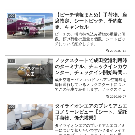
【ピーチ情報まとめ】手荷物、座
LCC
席指定、シートピッチ、予約変
更、キャンセル
ピーチの、機内持ち込み荷物の重量と個
数、預け荷物の重量と個数、シートピッ
チについて紹介します。
2020.07.12
ノックスクートで成田空港利用時
LCC
のターミナル、チェックインカウ
ンター、チェックイン開始時間・
締め切り時間
成田空港〜バンコク/ドンムアン空港線を
毎日運行しているノックスクートについ
てこの記事で紹介します。ノックスクー
トは成田空港の第何ターミナル？ノック
2020.09.07
スクートの時刻表は？ノックスクートの
手荷物は厳しい？チェックインの場所は
タイライオンエアのプレミアムエ
LCC
何カウンター？チェック...
コノミーレビュー【シート、受託
手荷物、優先搭乗】
タイライオンエアのプレミアムエコノミ
ーについて知りたいですか？タイライオ