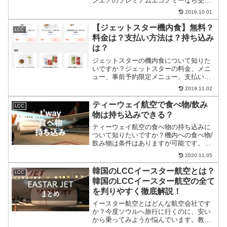
ンエアのプレミアムエコノミーなら受託
手荷物30kg、ほぼフラットシート、優先
2019.10.01
搭乗、優先降機など、ビジネスクラスの
サービスが受けれて、プラス2万円で可能
【ジェットスター機内食】無料？
LCC
です。
料金は？支払い方法は？持ち込み
は？
ジェットスターの機内食について知りた
いですか？ジェットスターの料金、メニ
ュー、事前予約限定メニュー、支払い方
法、飲食物の機内持ち込みについて、詳
2019.11.02
しく紹介しています。ジェットスターの
機内食について調べてる方は、ご覧くだ
ティーウェイ航空で食べ物/飲み
LCC
さい。
物は持ち込みできる？
ティーウェイ航空の食べ物の持ち込みに
ついて知りたいですか？機内への食べ物/
飲み物は条件はありますが可能です。テ
ィーウェイ航空で食べ物の機内持ち込み
2020.11.05
について知りたい方はご覧ください。
韓国のLCCイースター航空とは？
LCC
韓国のLCCイースター航空の全て
を判りやすく徹底解説！
イースター航空とはどんな航空会社です
か？今度ソウルへ旅行に行くのに、安い
から乗ってみようか悩んでいます。教え