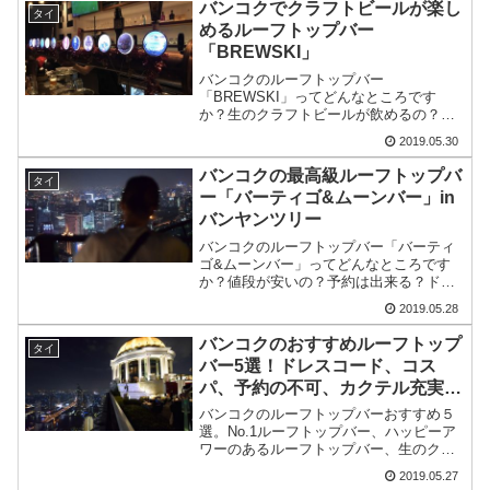
バンコクでクラフトビールが楽し
タイ
めるルーフトップバー
「BREWSKI」
バンコクのルーフトップバー
「BREWSKI」ってどんなところです
か？生のクラフトビールが飲めるの？値
段は？予約は出来る？ドレスコードは？
2019.05.30
何時に行くのがおすすめ？こういった疑
問にお答えします。この記事で
バンコクの最高級ルーフトップバ
タイ
BREWSKIについてわかること。 生の...
ー「バーティゴ&ムーンバー」in
バンヤンツリー
バンコクのルーフトップバー「バーティ
ゴ&ムーンバー」ってどんなところです
か？値段が安いの？予約は出来る？ドレ
スコードは？何時に行くのがおすすめ？
2019.05.28
こういった疑問にお答えします。この記
事でバーティゴ&ムーンバーについてわ
バンコクのおすすめルーフトップ
タイ
かること。 営業時間は1...
バー5選！ドレスコード、コス
パ、予約の不可、カクテル充実・
クラフトビールが充実のルーフト
バンコクのルーフトップバーおすすめ５
ップバーを紹介
選。No.1ルーフトップバー、ハッピーア
ワーのあるルーフトップバー、生のクラ
フトビールが飲めるルーフトップバーな
2019.05.27
ど紹介しています。