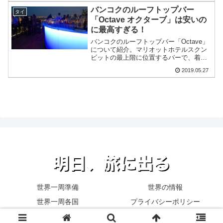
バンコクのルーフトップバー
タイ
「Octave オクターブ」は安いの
に最高すぎる！
バンコクのルーフトップバー「Octave」
について紹介。マリオットホテルスクン
ビットの最上階に位置するバーで、着席
可能で、ハッピーアワー有りでお得に楽
2019.05.27
しめます。バンコクに行ったらぜひ行っ
てみたいバーです。
世界一周準備
世界の情報
世界一周各国
プライバシーポリシー
© 2015 明日、旅に出る.