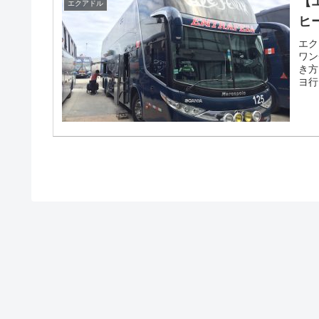
【
エクアドル
ヒ
エク
ワン
き方
ヨ行