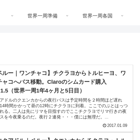
世界一周準備
世界一周各国
ペルー｜ワンチャコ】チクラヨからトルヒーヨ、ワ
チャコへバス移動。Claroのシムカード購入
7.1.5（世界一周1年4ヶ月と5日目）
アドルのクエンカからの夜行バスは予定時間を２時間ほど遅れ
14時間かかって昼の12時にチクラヨに到着。ここでのぶとはっつ
れる。二人は先にリマを目指すのでここチクラヨでリマ行きの夜
スを今夜乗るのだ。夜行２連発・・・僕には無理だ。...
2017.01.09