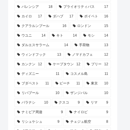
バレンシア
18
プライオリティパス
17
カイロ
17
ダハブ
17
ポイペト
16
クアラルンプール
16
ロンドン
15
ウユニ
14
キト
14
モシ
14
ダルエスサラーム
14
手荷物
13
ウィンドフック
13
ノマドカフェ
12
カンクン
12
ケープタウン
12
プリー
12
ディズニー
11
コスメル島
11
ブダペスト
11
ビーチ
11
東京
10
リバプール
10
ザンジバル
10
バラナシ
10
クスコ
9
リマ
9
ナミビア周遊
9
ナイロビ
9
リシュケシュ
9
チェジュ航空
8