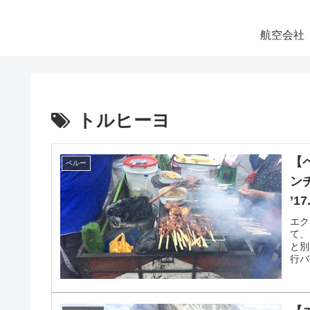
航空会社
トルヒーヨ
【
ペルー
ン
’1
エク
て、
と別
行バ