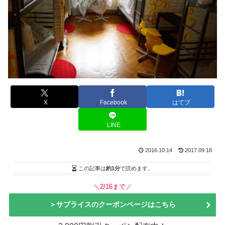
X
Facebook
はてブ
LINE
2016.10.14
2017.09.18
この記事は
約1分
で読めます。
＼2/16まで／
＞サプライスのクーポンページはこちら