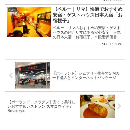
その様子は映画「シンドラーのリスト」
で見ることができる。ここには二つの強
【ペルー｜リマ】快適でおすすめ
ペルー
制収容所があってドイツ語...
安宿・ゲストハウス日本人宿「お
宿桜子」
ペルー リマのおすすめの安宿・ゲスト
ハウスの紹介リマにある安心安全、人気
の日本人宿「お宿桜子」５段階評価非常
に良い★★★★★良い★★★★☆普通
2017.09.24
★★★☆☆悪い★★☆☆☆非常に悪い
★☆☆☆☆お宿桜子料金：ドミトリー12
人部屋：33ソレス（約1,...
【ポーランド】シムフリー携帯でSIMカ
ード購入とインターネットパッケージ
【ポーランド｜クラクフ】安くて美味し
いおすすめレストラン スマコウィキ /
Smakołyki