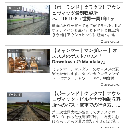
階評価非常に良い★★★★★良い
★★★★☆普通★★★☆☆悪い
【ポーランド｜クラクフ】アウシ
ポーランド
★★☆☆☆非常に悪い★☆☆☆☆My F...
ュヴィッツ強制収容所
へ ’16.10.8（世界一周1年1ヶ月
と8日目）
朝食の材料を買ってきて宿で食べる。8ズ
ウォティパンと生ハムとトマトと目玉焼
き今日はアウシュビッツに観光へ。途中
でこの前病院に行って立て替えた分の保
2017.09.18
険請求の手紙を出したくて郵便局へ。郵
便局は駅前の大型ショッピングモールに
【ミャンマー｜マンダレー 】オ
ミャンマー
入っていた。速達で6ズ...
ススメのゲストハウス「
Downtown @ Mandalay」
ミャンマー、マンダレーのオススメの安
宿を紹介します。ダウンタウン＠マンダ
レーはホットシャワー、wi-fi、朝食付き
で快適なゲストハウスです。
2019.03.01
【ポーランド｜クラクフ】アウシ
ポーランド
ュヴィッツ・ビルケナウ強制収容
所へのバス・電車での行き方、料
金、開館時間
第二次世界大戦が始まってナチスがポー
ランドに作った強制収容所。世界史にお
けるもっとも大量の虐殺が行われた場所
のひとつ。特にユダヤ人が多く殺され、
2017.09.18