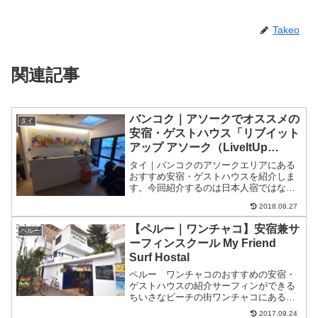
Takeo
関連記事
バンコク｜アソークでオススメの
タイ
安宿・ゲストハウス「リブイット
アップ アソーク（LiveItUp
Asok）」
タイ｜バンコクのアソークエリアにある
おすすめ安宿・ゲストハウスを紹介しま
す。今回紹介するのは日本人宿ではない
ですが、250バーツ前後（800円弱）とお
2018.08.27
手頃なドミトリーで立地最高な宿を紹介
します。５段階評価非常に良い
【ペルー｜ワンチャコ】安宿兼サ
ペルー
★★★★★良い★★★★☆普...
ーフィンスクール My Friend
Surf Hostal
ペルー ワンチャコのおすすめの安宿・
ゲストハウスの紹介サーフィンができる
ちいさなビーチの街ワンチャコにある安
くてサーフィンレッスン受ける宿。５段
2017.09.24