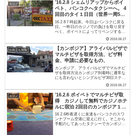
’16.2.8 シェムリアップからポイ
カジノ
ペト、バンコクへタクシーへ。 4
回目のタイ１日目（世界一周5ヶ
月と8日目）
16.2.8７時起床。今日はバンコクに戻る
日。一昨日のカジノでの負けを取り戻す
べく、ポイペトによってリベンジするこ
とにした。宿で朝食を食べる。懐かしい
2016.06.27
朝食１ドル。いや、プライスレス・・・
でもドミも無料にして欲しい(笑)↓他の人
【カンボジア】アライバルビザで
お役立ち情報
の口コミを見る...
マルチビザを取得方法、ビザ料
金、申請に必要なもの、
カンボジア、アライバルビザでマルチビ
ザを取得方法カンボジア到着時に通常な
にも言わないとシングルビザ30日ステイ
を30ドルで取得できるけど、マルチビザ
2016.06.27
を取得する場合、記入用紙を提出時にマ
ルチプル（英語では「マゥティプル ビ
’16.2.6 ポイペトでマルチビザ取
カジノ
ザ」って言った方が伝...
得 カジノして無料でカジノホテ
ルに宿泊 2回目のカンボジア１日
目（世界一周5ヶ月と6日目）
16.2.6昨夜遅くに友達をバンコクのスワ
ンナプーム空港に迎えに行く。そこから
手配のしてあったタクシーでカンボジア
国境のポイペトを目指す。タクシーでポ
イペト国境寝ている間にたった３時間で