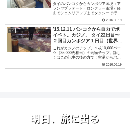
タイのバンコクからカンボジア国境（ア
ランヤプラテート・ロンクラー市場）経
由でシェムリアップまでタクシーで行っ
てきました。タイのバンコクからカンボ
2016.06.19
ジア国境（アランヤプラテート・ロンク
ラー市場）経由でシェムリアップまで早
’15.12.11 バンコクから自力でポ
タイ
い行き方を紹介します。バ...
イペト。カジノ。 タイ22日目〜
２回目カンボジア１日目（世界一
周3ヶ月と11日目）
これがカジノのチップ。１枚10,000バー
ツ（35,000円相当）の高額チップ。詳し
くはこの記事の後の方で！空港からバス
でカンボジアへ朝、４時前に起床。久し
2016.06.19
ぶりの早起き。タクシーを呼んでもらっ
て、安く空港まで行こうと思っていたん
だけど、レセ...