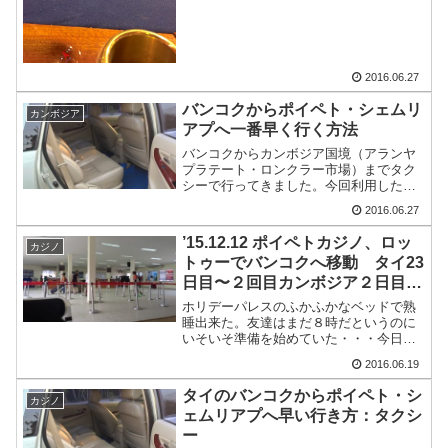
国境アランヤプラテートに着いた。国境
の有料トイレを使用...
2016.06.27
バンコクからポイペト・シェムリ
カンボジア
アプへ一番早く行く方法
バンコクからカンボジア国境（アランヤ
プラテート・ロンクラー市場）までタク
シーで行ってきました。今回利用したの
はThai call taxi料金はセダンカーで3,200
2016.06.27
バーツでした。あらかじめ予約が必要な
のでネットから予約。深夜２時着にもか
’15.12.12 ポイペトカジノ、ロッ
カジノ
か...
トゥーでバンコクへ移動 タイ23
日目〜２回目カンボジア２日目
（世界一周3ヶ月と12日目）
ホリデーパレスのふかふかなベッドで熟
睡出来た。友達はまだ８時だというのに
いそいそ準備を始めていた・・・今日も
戦う気だ！！！カジノ最後の勝負朝飯が
2016.06.19
てら、ホリデーパレスのカジノに降りて
いき、ブラックジャック（BJ）をやろう
タイのバンコクからポイペト・シ
カジノ
とするも、１卓しかない...
ェムリアプへ早い行き方：タクシ
ー